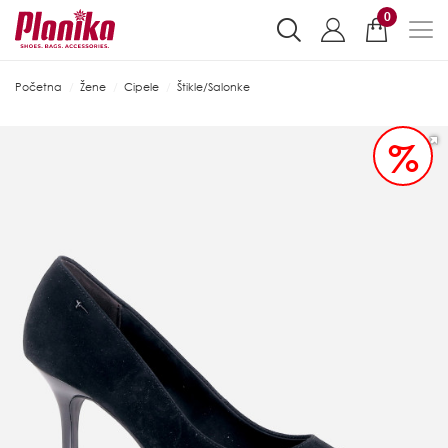
0
Početna
Žene
Cipele
Štikle/Salonke
%