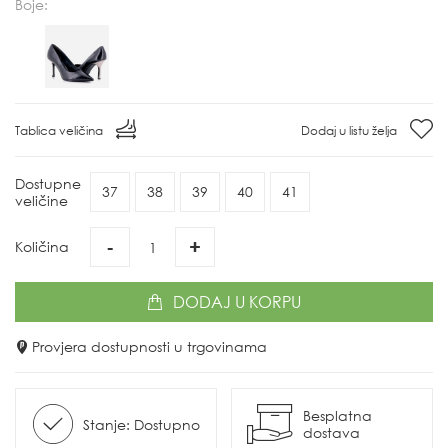
Boje:
Tablica veličina
Dodaj u listu želja
Dostupne
37
38
39
40
41
veličine
-
+
Količina
DODAJ
U KORPU
Provjera dostupnosti u trgovinama
Besplatna
Stanje: Dostupno
dostava