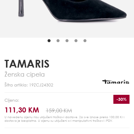
TAMARIS
Ženska cipela
Šifra artikla: 19ZCJ24302
-30%
Cijena:
111,30 KM
159,00 KM
U navedenu cijenu nisu uključeni troškovi dostave. Za sve iznose preko 100,00 KM
dostava je besplatna.
U cijenu su uključeni svi manipulativni troškovi i PDV.