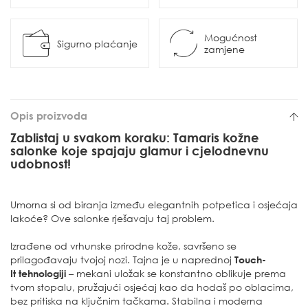
Mogućnost
Sigurno plaćanje
zamjene
Opis proizvoda
Zablistaj u svakom koraku: Tamaris kožne
salonke koje spajaju glamur i cjelodnevnu
udobnost!
Umorna si od biranja između elegantnih potpetica i osjećaja
lakoće? Ove salonke rješavaju taj problem.
Izrađene od vrhunske prirodne kože, savršeno se
prilagođavaju tvojoj nozi. Tajna je u naprednoj
Touch-
It
tehnologiji
– mekani uložak se konstantno oblikuje prema
tvom stopalu, pružajući osjećaj kao da hodaš po oblacima,
bez pritiska na ključnim tačkama. Stabilna i moderna