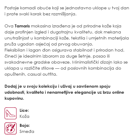
Postoje komadi obuće koji se jednostavno uklope u tvoj dan
i prate svaki korak bez razmišljanja.
Ova
Tamaris
mokasina izrađena je od prirodne kože koja
daje profinjen izgled i dugotrajnu kvalitetu, dok mekana
unutrašnjost u kombinaciji kože, tekstila i umjetnih materijala
pruža ugodan osjećaj od prvog obuvanja.
Fleksibilan i lagan đon osigurava stabilnost i prirodan hod,
čineći je idealnim izborom za duge šetnje, posao ili
svakodnevne gradske obaveze. Minimalistički dizajn lako se
uklapa u različite stilove — od poslovnih kombinacija do
opuštenih, casual outfita.
Dodaj je u svoju kolekciju i uživaj u savršenom spoju
udobnosti, kvaliteta i nenametljive elegancije uz brzu online
kupovinu.
Lice:
Koža
Boja:
Smeđa