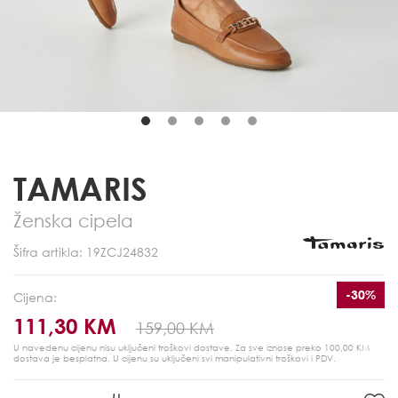
TAMARIS
Ženska cipela
Šifra artikla: 19ZCJ24832
-30%
Cijena:
111,30 KM
159,00 KM
U navedenu cijenu nisu uključeni troškovi dostave. Za sve iznose preko 100,00 KM
dostava je besplatna.
U cijenu su uključeni svi manipulativni troškovi i PDV.