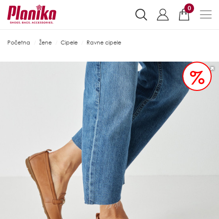
0
Početna
Žene
Cipele
Ravne cipele
%