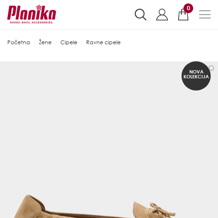
0
Početna
Žene
Cipele
Ravne cipele
NOVA
KOLEKCIJA