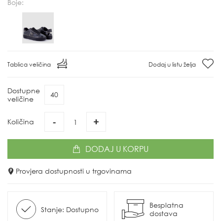
Boje:
Tablica veličina
Dodaj u listu želja
Dostupne
40
veličine
-
+
Količina
DODAJ
U KORPU
Provjera dostupnosti u trgovinama
Besplatna
Stanje: Dostupno
dostava