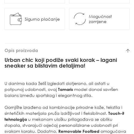
Mogućnost
Sigurno plaćanje
zamjene
Opis proizvoda
Urban chic koji podiže svaki korak – lagani
sneaker sa blistavim detaljima!
U danima kada želiš izgledati dotjerano, ali ostati u
potpunoj udobnosti, ovaj
Tamaris
model donosi savršen
balans između sportskog i elegantnog stila.
Gornjište izrađeno od kombinacije prirodne kože, tekstila i
sintetičkih materijala pruža izdržljivost i fleksibilnost.
Touch-it
tehnologija
u mekanom ulošku prilagođava se obliku
stopala, stvarajući osjećaj personalizirane udobnosti pri
svakom koraku. Dodatno,
Removable Footbed
omogućava