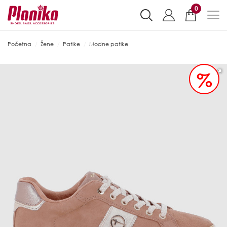
0
Početna
Žene
Patike
Modne patike
%