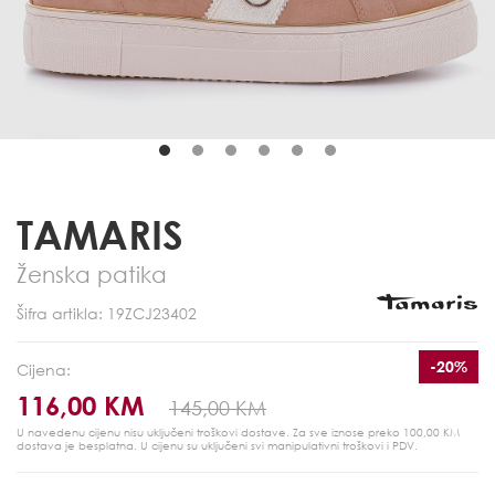
TAMARIS
Ženska patika
Šifra artikla: 19ZCJ23402
-20%
Cijena:
116,00 KM
145,00 KM
U navedenu cijenu nisu uključeni troškovi dostave. Za sve iznose preko 100,00 KM
dostava je besplatna.
U cijenu su uključeni svi manipulativni troškovi i PDV.