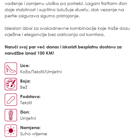
vađenje i zamjenu uloška po potrebi. Lagani flatform đon
daje stabilnost i suptilno izdužuje siluetu, dok vezanje na
pertle osigurava sigurno pristajanje.
Idealan izbor za svakodnevne kombinacije koje traže dozu
svježine i elegancije bez odricanja od komfora.
Naruči svoj par već danas i iskoristi besplatnu dostavu za
narudžbe iznad 100 KM!
Lice:
Koža/Tekstil/Umjetni
Boja:
Bež
Podstava:
Tekstil
Đon:
Umjetni
Namjena:
Suho vrijeme