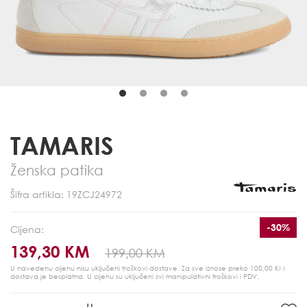
TAMARIS
Ženska patika
Šifra artikla: 19ZCJ24972
-30%
Cijena:
139,30 KM
199,00 KM
U navedenu cijenu nisu uključeni troškovi dostave. Za sve iznose preko 100,00 KM
dostava je besplatna.
U cijenu su uključeni svi manipulativni troškovi i PDV.