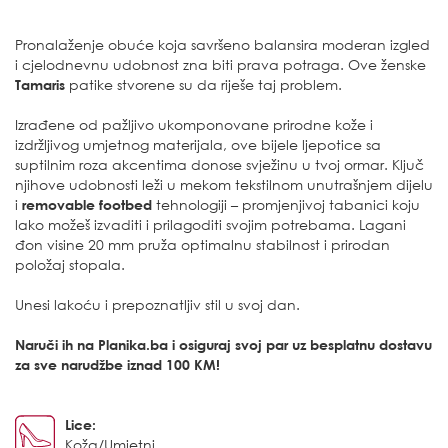
Pronalaženje obuće koja savršeno balansira moderan izgled
i cjelodnevnu udobnost zna biti prava potraga. Ove ženske
Tamaris
patike stvorene su da riješe taj problem.
Izrađene od pažljivo ukomponovane prirodne kože i
izdržljivog umjetnog materijala, ove bijele ljepotice sa
suptilnim roza akcentima donose svježinu u tvoj ormar. Ključ
njihove udobnosti leži u mekom tekstilnom unutrašnjem dijelu
i
removable footbed
tehnologiji – promjenjivoj tabanici koju
lako možeš izvaditi i prilagoditi svojim potrebama. Lagani
đon visine 20 mm pruža optimalnu stabilnost i prirodan
položaj stopala.
Unesi lakoću i prepoznatljiv stil u svoj dan.
Naruči ih na Planika.ba i osiguraj svoj par uz besplatnu dostavu
za sve narudžbe iznad 100 KM!
Lice:
Koža/Umjetni