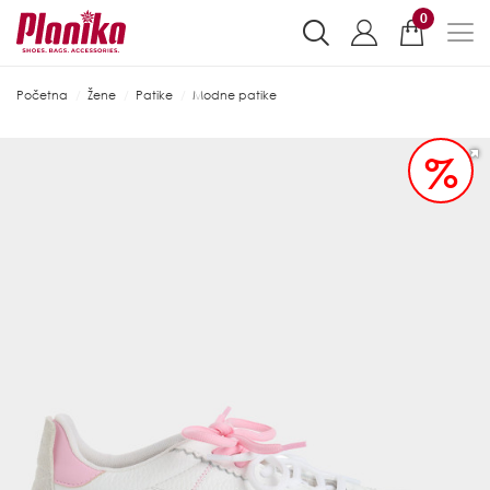
0
Početna
Žene
Patike
Modne patike
%