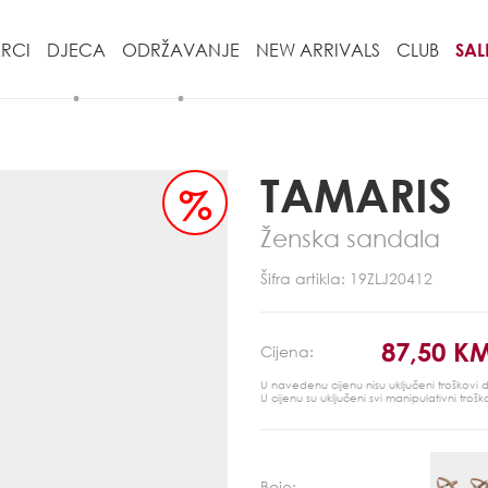
RCI
DJECA
ODRŽAVANJE
NEW ARRIVALS
CLUB
SAL
TAMARIS
%
Ženska sandala
Šifra artikla: 19ZLJ20412
87,50 K
Cijena:
U navedenu cijenu nisu uključeni troškovi
U cijenu su uključeni svi manipulativni trošk
Boje: