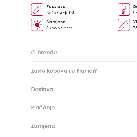
Podstava:
Đ
Koža/Umjetni
U
Namjena:
Vi
Suho vrijeme
7
O brendu
Zašto kupovati u Planici?
Dostava
Plaćanje
Zamjena