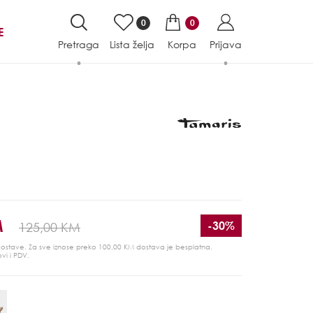
0
0
E
Pretraga
Lista želja
Korpa
Prijava
M
-30%
125,00 KM
 dostave. Za sve iznose preko 100,00 KM dostava je besplatna.
ovi i PDV.