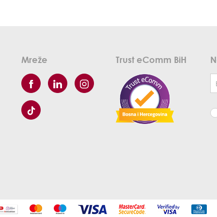
Mreže
Trust eComm BiH
N