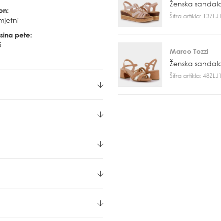
Ženska sandal
on:
Šifra artikla: 13ZL
mjetni
sina pete:
5
Marco Tozzi
Ženska sandal
Šifra artikla: 48ZL