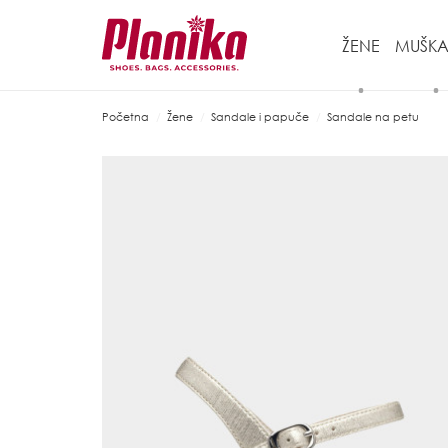
ŽENE
MUŠKA
Početna
Žene
Sandale i papuče
Sandale na petu