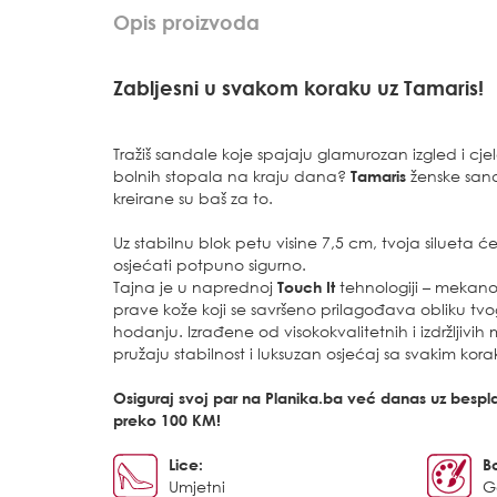
Opis proizvoda
Zabljesni u svakom koraku uz Tamaris!
Tražiš sandale koje spajaju glamurozan izgled i c
bolnih stopala na kraju dana?
Tamaris
ženske sanda
kreirane su baš za to.
Uz stabilnu blok petu visine 7,5 cm, tvoja silueta će 
osjećati potpuno sigurno.
Tajna je u naprednoj
Touch It
tehnologiji – mekan
prave kože koji se savršeno prilagođava obliku tvog
hodanju. Izrađene od visokokvalitetnih i izdržljivih
pružaju stabilnost i luksuzan osjećaj sa svakim kor
Osiguraj svoj par na Planika.ba već danas uz bespl
preko 100 KM!
Lice:
B
Umjetni
G