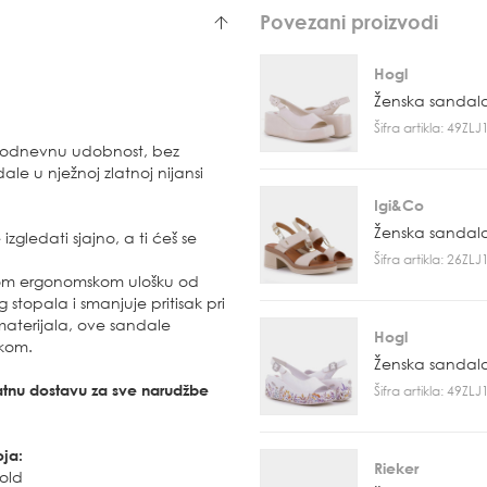
Povezani proizvodi
Hogl
Ženska sandal
Šifra artikla: 49ZL
jelodnevnu udobnost, bez
le u nježnoj zlatnoj nijansi
Igi&Co
Ženska sandal
izgledati sjajno, a ti ćeš se
Šifra artikla: 26ZL
om ergonomskom ulošku od
 stopala i smanjuje pritisak pri
 materijala, ove sandale
Hogl
akom.
Ženska sandal
atnu dostavu za sve narudžbe
Šifra artikla: 49ZL
oja:
Rieker
old