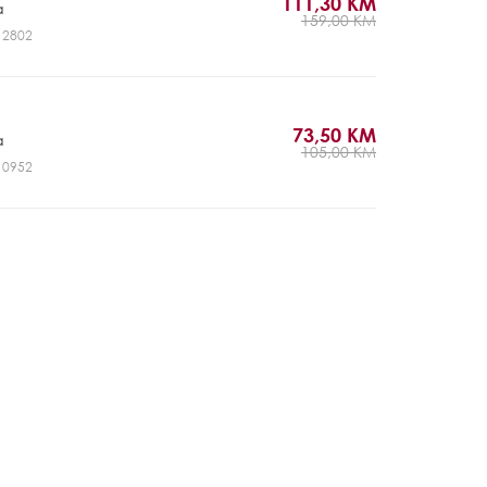
111,30 KM
a
159,00 KM
J12802
73,50 KM
a
105,00 KM
J10952