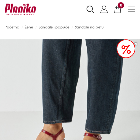
0
Početna
Žene
Sandale i papuče
Sandale na petu
%