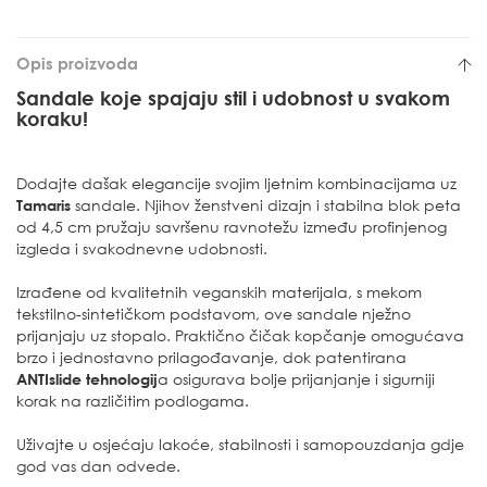
Opis proizvoda
Sandale koje spajaju stil i udobnost u svakom
koraku!
Dodajte dašak elegancije svojim ljetnim kombinacijama uz
Tamaris
sandale. Njihov ženstveni dizajn i stabilna blok peta
od 4,5 cm pružaju savršenu ravnotežu između profinjenog
izgleda i svakodnevne udobnosti.
Izrađene od kvalitetnih veganskih materijala, s mekom
tekstilno-sintetičkom podstavom, ove sandale nježno
prijanjaju uz stopalo. Praktično čičak kopčanje omogućava
brzo i jednostavno prilagođavanje, dok patentirana
ANTIslide tehnologij
a osigurava bolje prijanjanje i sigurniji
korak na različitim podlogama.
Uživajte u osjećaju lakoće, stabilnosti i samopouzdanja gdje
god vas dan odvede.