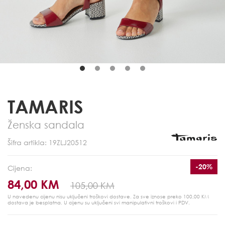
TAMARIS
Ženska sandala
Šifra artikla: 19ZLJ20512
-20%
Cijena:
84,00 KM
105,00 KM
U navedenu cijenu nisu uključeni troškovi dostave. Za sve iznose preko 100,00 KM
dostava je besplatna.
U cijenu su uključeni svi manipulativni troškovi i PDV.