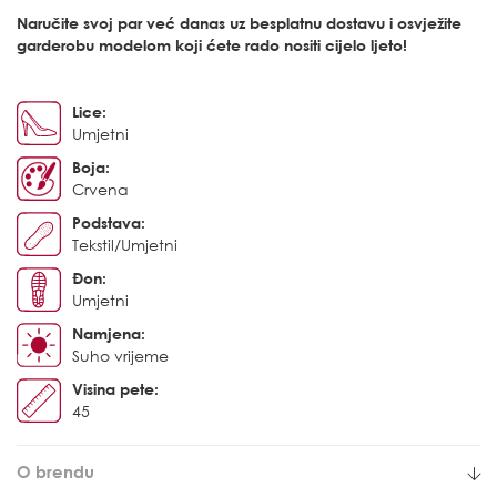
Naručite svoj par već danas uz besplatnu dostavu i osvježite
garderobu modelom koji ćete rado nositi cijelo ljeto!
Lice:
Umjetni
Boja:
Crvena
Podstava:
Tekstil/Umjetni
Đon:
Umjetni
Namjena:
Suho vrijeme
Visina pete:
45
O brendu