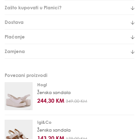
Zašto kupovati u Planici?
Dostava
Plaćanje
Zamjena
Povezani proizvodi
Hogl
Ženska sandala
244,30 KM
349,00 KM
Igi&Co
Ženska sandala
143,20 KM
179,00 KM