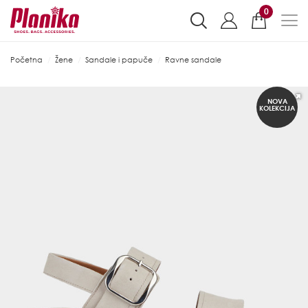
0
Početna
Žene
Sandale i papuče
Ravne sandale
NOVA
KOLEKCIJA