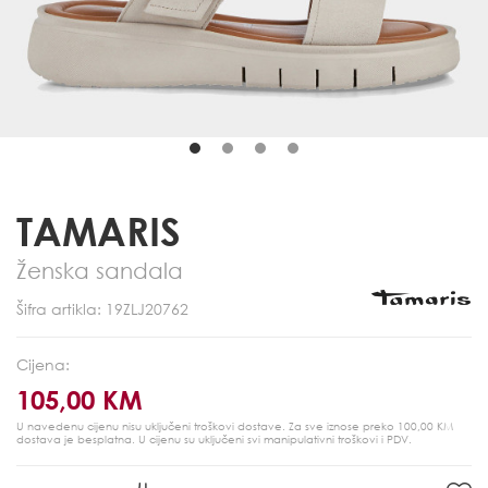
TAMARIS
Ženska sandala
Šifra artikla: 19ZLJ20762
Cijena:
105,00 KM
U navedenu cijenu nisu uključeni troškovi dostave. Za sve iznose preko 100,00 KM
dostava je besplatna.
U cijenu su uključeni svi manipulativni troškovi i PDV.