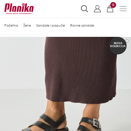
0
Početna
Žene
Sandale i papuče
Ravne sandale
NOVA
KOLEKCIJA