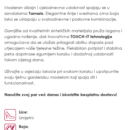
Moderan dizajn i cjelodnevna udobnost spajaju se u
sandalama
Tamaris
. Elegantne linije i svestrana crna boja
lako se uklapaju u svakodnevne i poslovne kombinacije.
Gornjište od kvalitetnih sintetičkih materijala pruža lagano i
ugodno nošenje, dok inovativna
TOUCH-IT tehnologija
omogućava da se uložak prilagodi obliku stopala pod
utjecajem vaše tjelesne težine. Fleksibilan potplat i stabilna
peta doprinose sigurnijem koraku i dodatnoj udobnosti
tokom cijelog dana.
Uživajte u osjećaju lakoće pri svakom koraku i upotpunite
svoju ljetnu garderobu modelom koji spaja stil i
funkcionalnost.
Naručite svoj par već danas i iskoristite besplatnu dostavu!
Lice:
Umjetni
Boja: