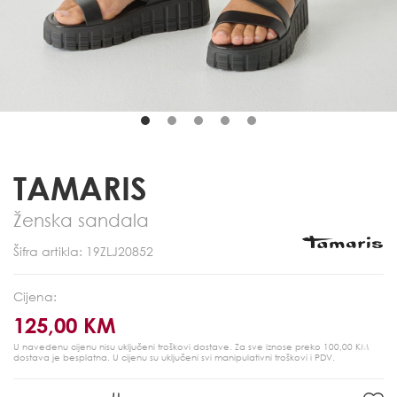
TAMARIS
Ženska sandala
Šifra artikla: 19ZLJ20852
Cijena:
125,00 KM
U navedenu cijenu nisu uključeni troškovi dostave. Za sve iznose preko 100,00 KM
dostava je besplatna.
U cijenu su uključeni svi manipulativni troškovi i PDV.