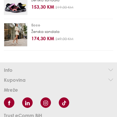
153,30 KM
219,00 KM
Ecco
Ženska sandala
174,30 KM
249,00 KM
Info
Kupovina
Mreže
Trust eComm BiH