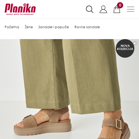
0
Početna
Žene
Sandale i papuče
Ravne sandale
NOVA
KOLEKCIJA