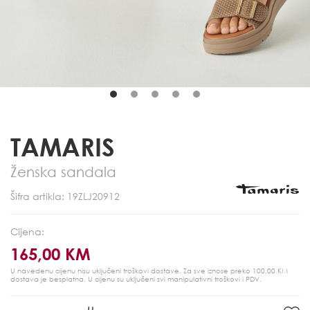
TAMARIS
Ženska sandala
Šifra artikla: 19ZLJ20912
Cijena:
165,00 KM
U navedenu cijenu nisu uključeni troškovi dostave. Za sve iznose preko 100,00 KM
dostava je besplatna.
U cijenu su uključeni svi manipulativni troškovi i PDV.