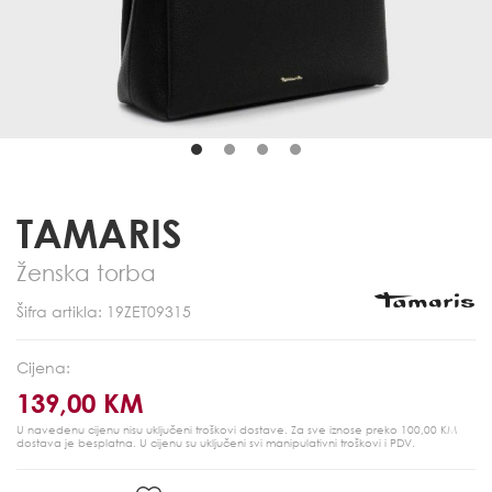
TAMARIS
Ženska torba
Šifra artikla: 19ZET09315
Cijena:
139,00 KM
U navedenu cijenu nisu uključeni troškovi dostave. Za sve iznose preko 100,00 KM
dostava je besplatna.
U cijenu su uključeni svi manipulativni troškovi i PDV.