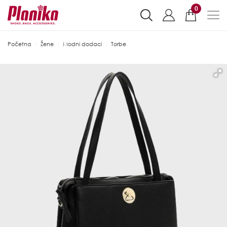
0
Početna
Žene
Modni dodaci
Torbe