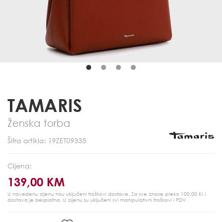
TAMARIS
Ženska torba
Šifra artikla: 19ZET09335
Cijena:
139,00 KM
U navedenu cijenu nisu uključeni troškovi dostave. Za sve iznose preko 100,00 KM
dostava je besplatna.
U cijenu su uključeni svi manipulativni troškovi i PDV.