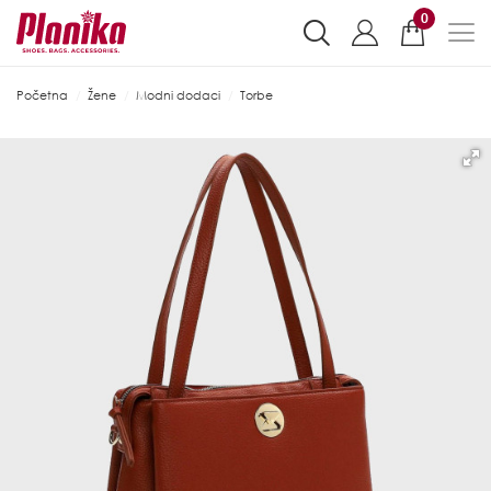
0
Početna
Žene
Modni dodaci
Torbe