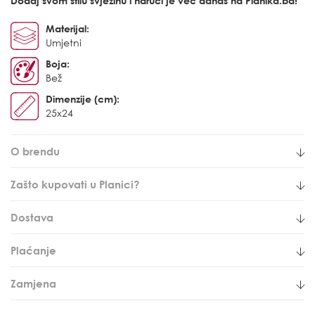
Dodaj svom stilu svježinu i naruči je već danas na Planika.ba!
Materijal:
Umjetni
Boja:
Bež
Dimenzije (cm):
25x24
O brendu
Zašto kupovati u Planici?
Dostava
Plaćanje
Zamjena