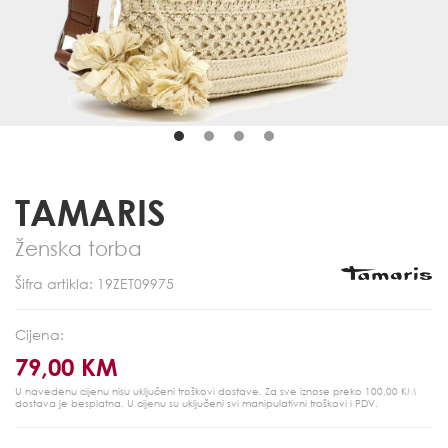
TAMARIS
Ženska torba
Šifra artikla: 19ZET09975
Cijena:
79,00 KM
U navedenu cijenu nisu uključeni troškovi dostave. Za sve iznose preko 100,00 KM
dostava je besplatna.
U cijenu su uključeni svi manipulativni troškovi i PDV.