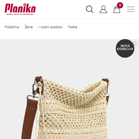
0
Početna
Žene
Modni dodaci
Torbe
NOVA
KOLEKCIJA