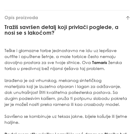
Opis proizvoda
Tražiš savršen detalj koji privlači poglede, a
nosi se s lakoćom?
Teške i glomazne torbe jednostavno ne idu uz lepršave
outfite i opuštene šetnje, a male torbice često nemaju
dovoljno prostora za sve tvoje sitnice. Ova
Tamaris
ženska
torba u predivnoj bež nijansi rješava taj problem.
Izrađena je od vrhunskog, mekanog sintetičkog
materijala koji je izuzetno otporan i lagan za održavanje,
dok unutrašnjost štiti kvalitetna poliesterska postava. Sa
dugim podesivim kaišem, pruža ti potpunu slobodu pokreta
jer je možeš nositi preko ramena ili kao
crossbody
model.
Savršeno se kombinuje uz teksas jakne, bijele košulje ili ljetne
haljine.