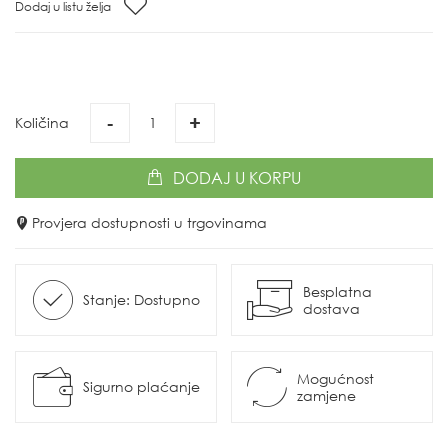
Dodaj u listu želja
-
+
Količina
DODAJ
U KORPU
Provjera dostupnosti u trgovinama
Besplatna
Stanje: Dostupno
dostava
Mogućnost
Sigurno plaćanje
zamjene