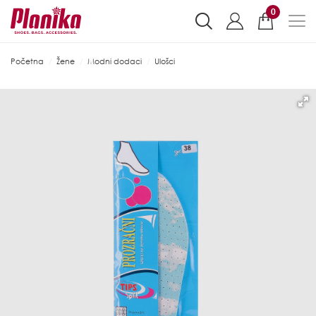
0
Početna
Žene
Modni dodaci
Ulošci