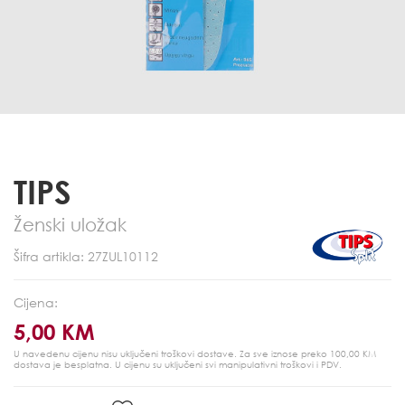
TIPS
Ženski uložak
Šifra artikla: 27ZUL10112
Cijena:
5,00 KM
U navedenu cijenu nisu uključeni troškovi dostave. Za sve iznose preko 100,00 KM
dostava je besplatna.
U cijenu su uključeni svi manipulativni troškovi i PDV.