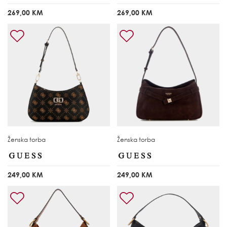
269,00 KM
269,00 KM
Ženska torba
Ženska torba
249,00 KM
249,00 KM