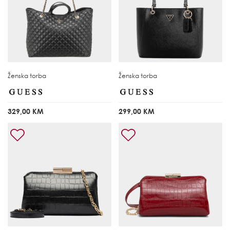
Ženska torba
Ženska torba
329,00 KM
299,00 KM