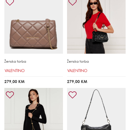
Ženska torba
Ženska torba
279,00 KM
279,00 KM