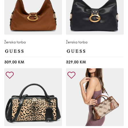
Ženska torba
Ženska torba
309,00 KM
329,00 KM