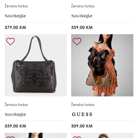
Ženska torba
Ženska torba
379,00 KM
339,00 KM
Ženska torba
Ženska torba
339,00 KM
309,00 KM