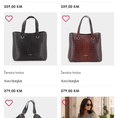
339,00 KM
339,00 KM
Ženska torba
Ženska torba
379,00 KM
379,00 KM