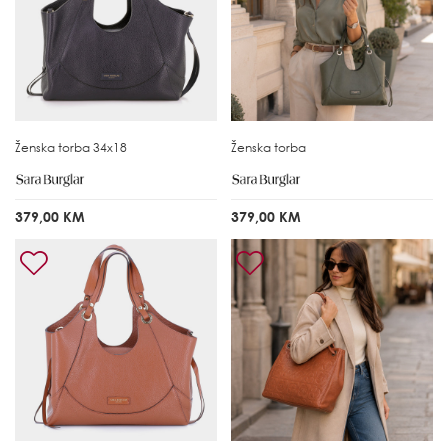
Ženska torba
34x18
Ženska torba
379,00 KM
379,00 KM