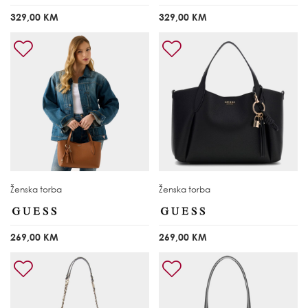
329,00 KM
329,00 KM
Ženska torba
Ženska torba
269,00 KM
269,00 KM