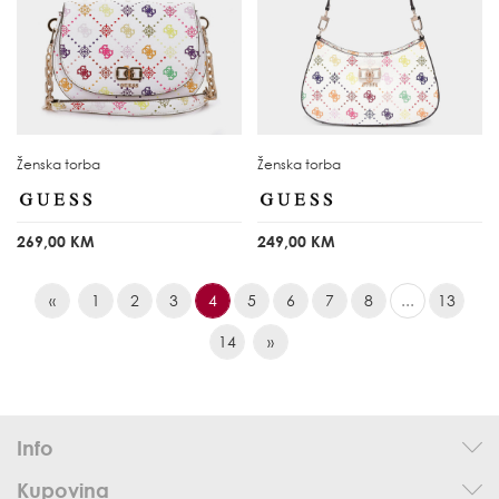
Ženska torba
Ženska torba
269,00 KM
249,00 KM
«
1
2
3
4
5
6
7
8
...
13
14
»
Info
Kupovina