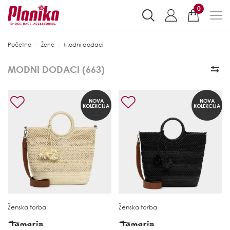
0
Početna
Žene
Modni dodaci
MODNI DODACI (
663
)
NOVA
NOVA
KOLEKCIJA
KOLEKCIJA
Ženska torba
Ženska torba