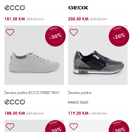
181,30 KM
230,30 KM
259,00 KM
329,00 KM
POPUST
POPUST
-30%
-20%
Ženska patika
ECCO STREET TRAY
Ženska patika
188,30 KM
119,20 KM
269,00 KM
149,00 KM
POPUST
POPUST
-30%
-20%