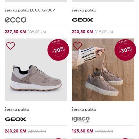
Ženska patika
ECCO GRUUV
Ženska patika
237,30 KM
223,30 KM
339,00 KM
319,00 KM
POPUST
POPUST
-20%
-30%
Ženska patika
Ženska patika
263,20 KM
125,30 KM
329,00 KM
179,00 KM