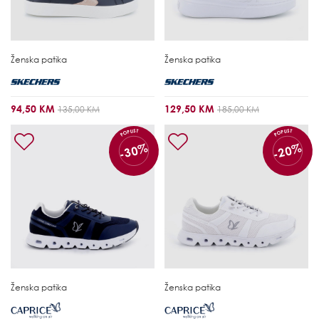
Ženska patika
Ženska patika
94,50 KM
129,50 KM
135,00 KM
185,00 KM
POPUST
POPUST
-30%
-20%
Ženska patika
Ženska patika