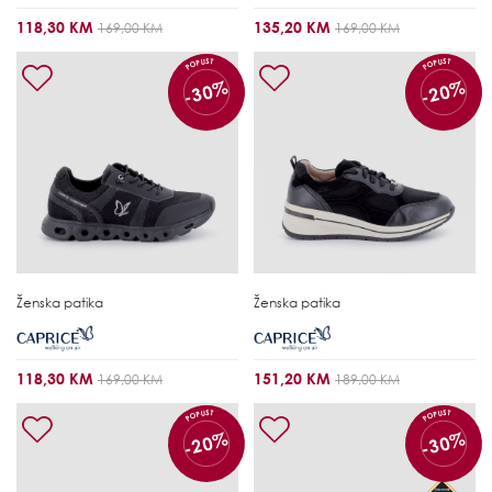
118,30 KM
135,20 KM
169,00 KM
169,00 KM
POPUST
POPUST
-30%
-20%
Ženska patika
Ženska patika
118,30 KM
151,20 KM
169,00 KM
189,00 KM
POPUST
POPUST
-20%
-30%