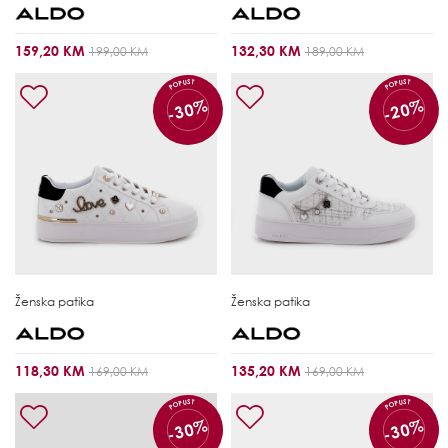
159,20 KM
132,30 KM
199,00 KM
189,00 KM
POPUST
POPUST
-30%
-20%
Ženska patika
Ženska patika
118,30 KM
135,20 KM
169,00 KM
169,00 KM
POPUST
POPUST
-30%
-30%