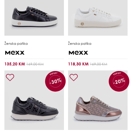
Ženska patika
Ženska patika
135,20 KM
118,30 KM
169,00 KM
169,00 KM
POPUST
POPUST
-30%
-20%