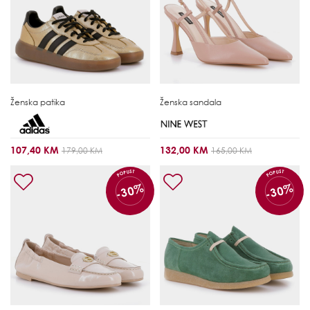
Ženska patika
Ženska sandala
107,40 KM
132,00 KM
179,00 KM
165,00 KM
POPUST
POPUST
-30%
-30%