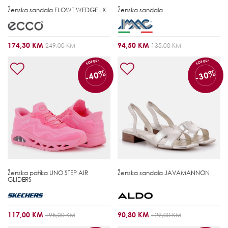
Ženska sandala
FLOWT WEDGE LX
Ženska sandala
174,30 KM
94,50 KM
249,00 KM
135,00 KM
POPUST
POPUST
-40%
-30%
Ženska patika
UNO STEP AIR
Ženska sandala
JAVAMANNON
GLIDERS
117,00 KM
90,30 KM
195,00 KM
129,00 KM