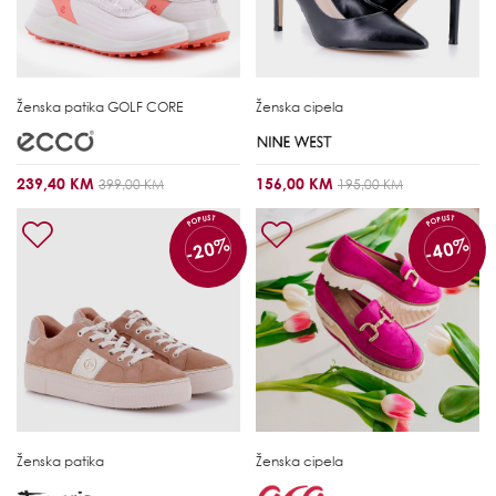
Ženska patika
GOLF CORE
Ženska cipela
239,40 KM
156,00 KM
399,00 KM
195,00 KM
POPUST
POPUST
-20%
-40%
Ženska patika
Ženska cipela