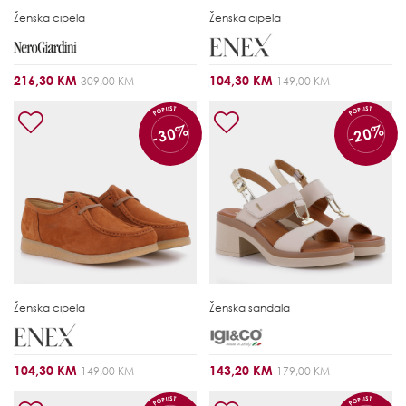
Ženska cipela
Ženska cipela
216,30 KM
104,30 KM
309,00 KM
149,00 KM
POPUST
POPUST
-30%
-20%
Ženska cipela
Ženska sandala
104,30 KM
143,20 KM
149,00 KM
179,00 KM
POPUST
POPUST