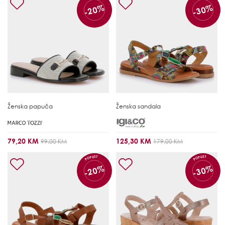
-20%
-30%
Ženska papuča
Ženska sandala
79,20 KM
125,30 KM
99,00 KM
179,00 KM
POPUST
POPUST
-20%
-30%