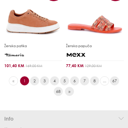
Ženska patika
Ženska papuča
101,40 KM
77,40 KM
169,00 KM
129,00 KM
«
1
2
3
4
5
6
7
8
...
67
68
»
Info