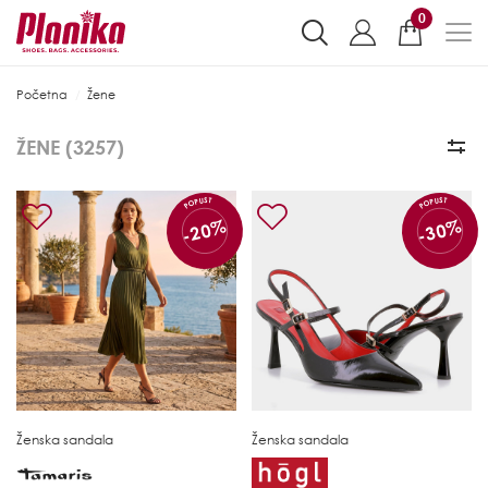
0
Početna
Žene
ŽENE (
3257
)
POPUST
POPUST
-20%
-30%
Ženska sandala
Ženska sandala