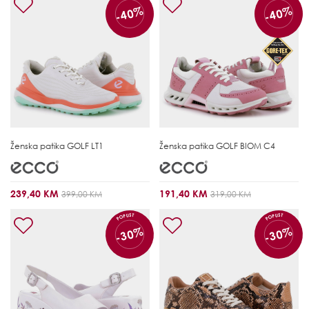
-40%
-40%
Ženska patika
GOLF LT1
Ženska patika
GOLF BIOM C4
239,40 KM
191,40 KM
399,00 KM
319,00 KM
POPUST
POPUST
-30%
-30%