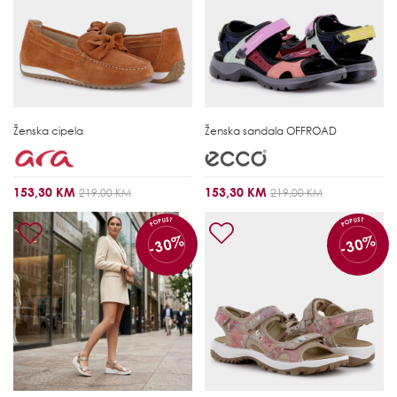
Ženska cipela
Ženska sandala
OFFROAD
153,30 KM
153,30 KM
219,00 KM
219,00 KM
POPUST
POPUST
-30%
-30%