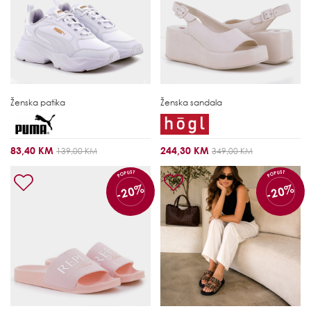
Ženska patika
Ženska sandala
83,40 KM
244,30 KM
139,00 KM
349,00 KM
POPUST
POPUST
-20%
-20%