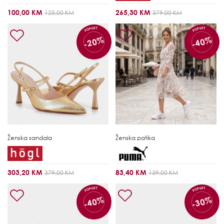
100,00 KM
265,30 KM
125,00 KM
379,00 KM
POPUST
POPUST
-20%
-40%
Ženska sandala
Ženska patika
303,20 KM
83,40 KM
379,00 KM
139,00 KM
POPUST
POPUST
-40%
-30%