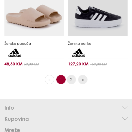
Ženska papuča
Ženska patika
48,30 KM
127,20 KM
69,00 KM
159,00 KM
«
1
2
»
Info
Kupovina
Mreže