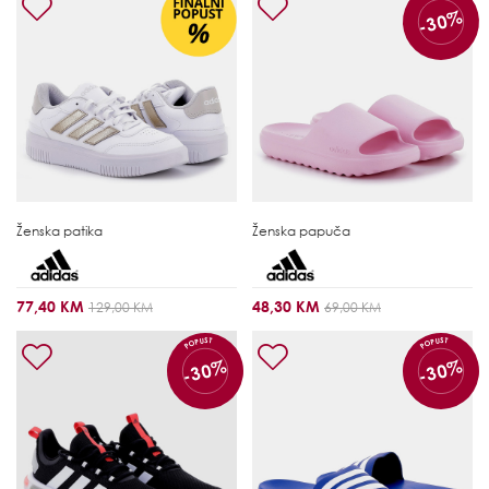
-30%
Ženska patika
Ženska papuča
77,40 KM
48,30 KM
129,00 KM
69,00 KM
POPUST
POPUST
-30%
-30%