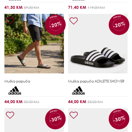
41,30 KM
71,40 KM
59,00 KM
119,00 KM
POPUST
POPUST
-20%
-20%
Muška papuča
Muška papuča
ADILETTE SHOWER
44,00 KM
44,00 KM
55,00 KM
55,00 KM
POPUST
POPUST
-30%
-30%