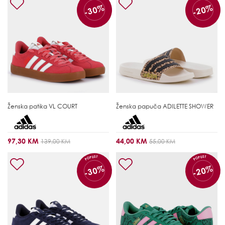
-30%
-20%
Ženska patika
VL COURT
Ženska papuča
ADILETTE SHOWER
97,30 KM
44,00 KM
139,00 KM
55,00 KM
POPUST
POPUST
-30%
-20%