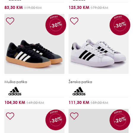
83,30 KM
125,30 KM
119,00 KM
179,00 KM
POPUST
POPUST
-30%
-30%
Muška patika
Ženska patika
104,30 KM
111,30 KM
149,00 KM
159,00 KM
POPUST
POPUST
-30%
-20%