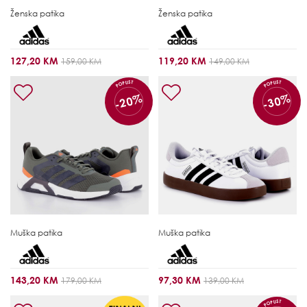
Ženska patika
Ženska patika
127,20 KM
119,20 KM
159,00 KM
149,00 KM
POPUST
POPUST
-20%
-30%
Muška patika
Muška patika
143,20 KM
97,30 KM
179,00 KM
139,00 KM
POPUST