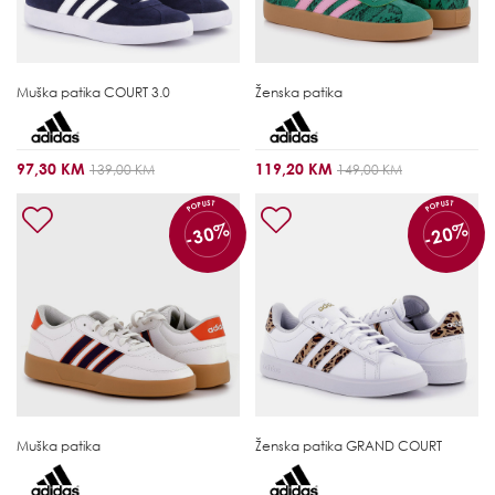
Muška patika
COURT 3.0
Ženska patika
97,30 KM
119,20 KM
139,00 KM
149,00 KM
POPUST
POPUST
-30%
-20%
Muška patika
Ženska patika
GRAND COURT