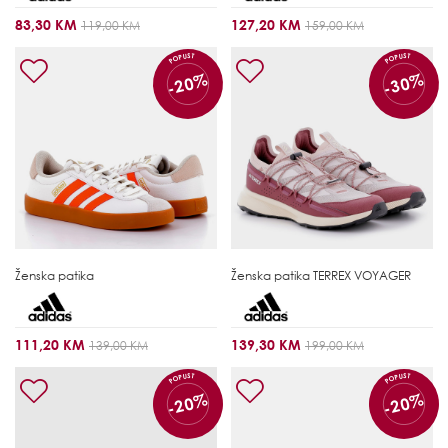
83,30 KM
127,20 KM
119,00 KM
159,00 KM
POPUST
POPUST
-20%
-30%
Ženska patika
Ženska patika
TERREX VOYAGER
111,20 KM
139,30 KM
139,00 KM
199,00 KM
POPUST
POPUST
-20%
-20%