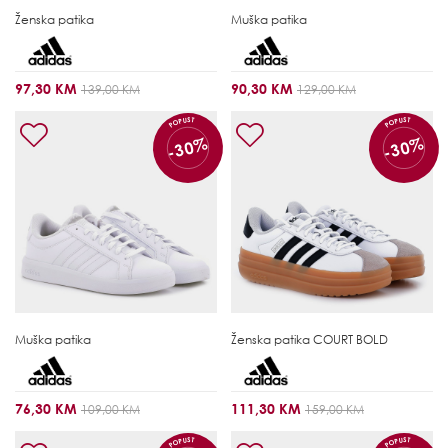
Ženska patika
Muška patika
97,30 KM
90,30 KM
139,00 KM
129,00 KM
POPUST
POPUST
-30%
-30%
Muška patika
Ženska patika
COURT BOLD
76,30 KM
111,30 KM
109,00 KM
159,00 KM
POPUST
POPUST