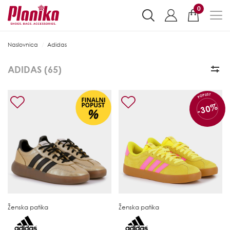
0
Naslovnica
Adidas
ADIDAS (
65
)
POPUST
-30%
Ženska patika
Ženska patika