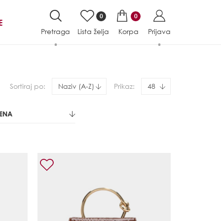
0
0
E
Pretraga
Lista želja
Korpa
Prijava
Sortiraj po:
Naziv (A-Z)
Prikaz:
48
JENA