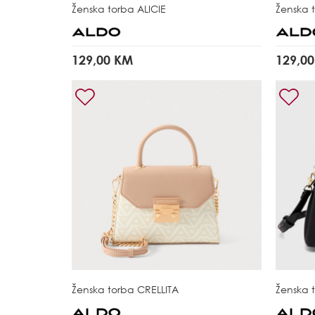
Ženska torba
ALICIE
Ženska 
129,00 KM
129,0
Ženska torba
CRELLITA
Ženska 