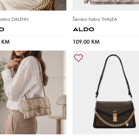
torba
DALENN
Ženska torba
THALEA
0 KM
109,00 KM