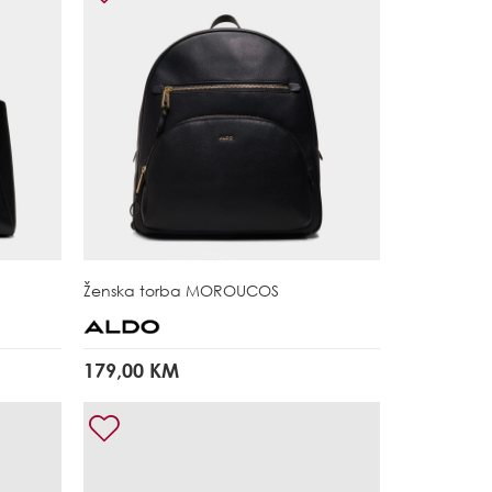
Ženska torba
MOROUCOS
179,00 KM