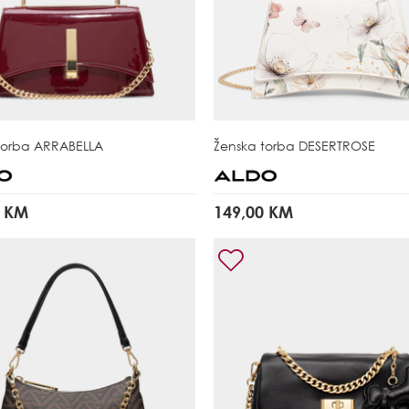
torba
ARRABELLA
Ženska torba
DESERTROSE
0 KM
149,00 KM