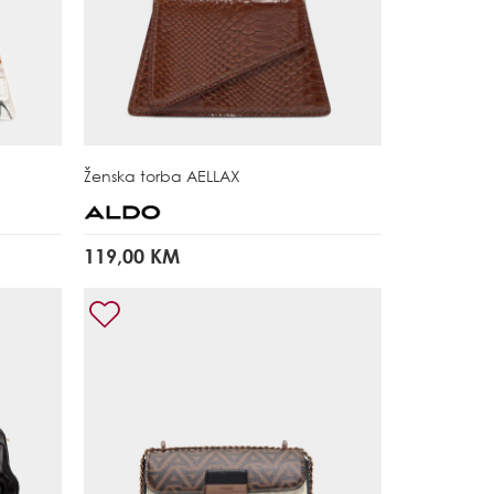
Ženska torba
AELLAX
119,00 KM