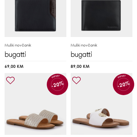
Muški novčanik
Muški novčanik
69,00 KM
89,00 KM
POPUST
POPUST
-20%
-20%