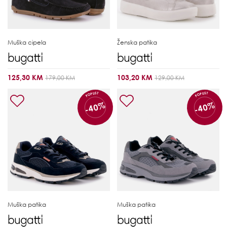
Muška cipela
Ženska patika
125,30 KM
103,20 KM
179,00 KM
129,00 KM
POPUST
POPUST
-40%
-40%
Muška patika
Muška patika