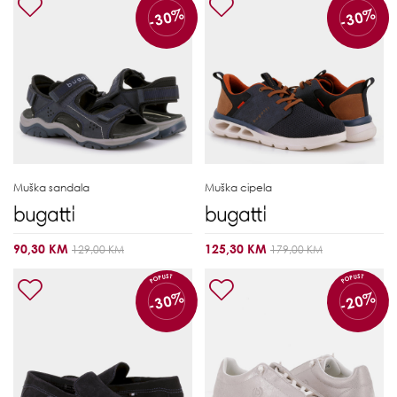
-30%
-30%
Muška sandala
Muška cipela
90,30 KM
125,30 KM
129,00 KM
179,00 KM
POPUST
POPUST
-30%
-20%