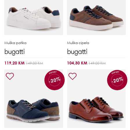
Muška patika
Muška cipela
119,20 KM
104,30 KM
149,00 KM
149,00 KM
POPUST
POPUST
-20%
-20%