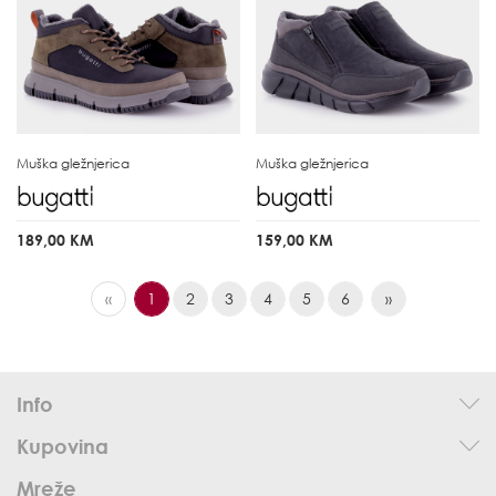
Muška gležnjerica
Muška gležnjerica
189,00 KM
159,00 KM
«
1
2
3
4
5
6
»
Info
Kupovina
Mreže