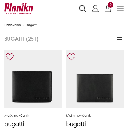
0
Naslovnica
Bugatti
BUGATTI (
251
)
Muški novčanik
Muški novčanik