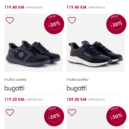
119,40 KM
119,40 KM
199,00 KM
199,00 KM
POPUST
POPUST
-20%
-30%
Muška cipela
Muška patika
119,20 KM
139,30 KM
149,00 KM
199,00 KM
POPUST
POPUST
-20%
-30%