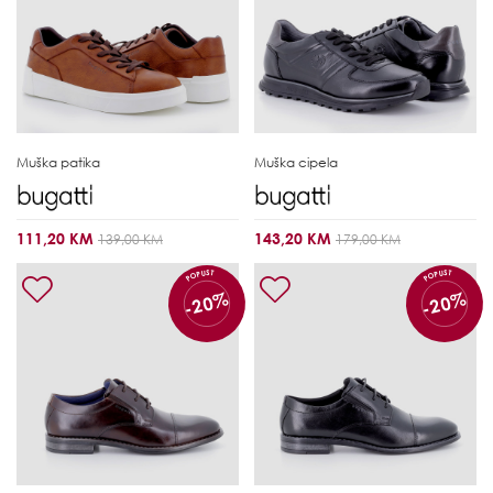
Muška patika
Muška cipela
111,20 KM
143,20 KM
139,00 KM
179,00 KM
POPUST
POPUST
-20%
-20%