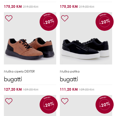
175,20 KM
175,20 KM
219,00 KM
219,00 KM
POPUST
POPUST
-20%
-20%
Muška cipela
DEXTER
Muška patika
127,20 KM
111,20 KM
159,00 KM
139,00 KM
POPUST
POPUST
-20%
-20%