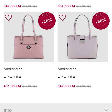
349,30 KM
381,50 KM
499,00 KM
545,00 KM
POPUST
POPUST
-20%
-30%
Ženska torba
Ženska torba
436,00 KM
349,30 KM
545,00 KM
499,00 KM
Info