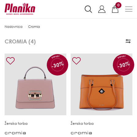
0
Naslovnica
Cromia
CROMIA (
4
)
POPUST
POPUST
-30%
-30%
Ženska torba
Ženska torba