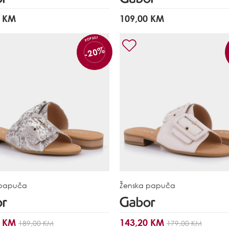
0 KM
109,00 KM
POPUST
-20%
 papuča
Ženska papuča
0 KM
143,20 KM
189,00 KM
179,00 KM