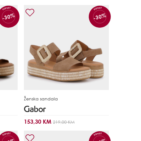
POPUST
POPUST
-30%
-30%
Ženska sandala
153,30 KM
219,00 KM
POPUST
POPUST