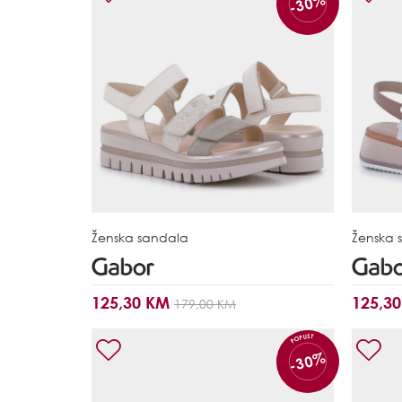
-30%
Ženska sandala
Ženska 
125,30 KM
125,3
179,00 KM
POPUST
-30%