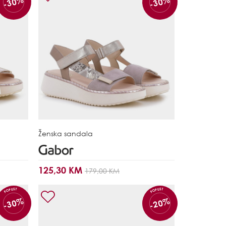
-30%
-30%
Ženska sandala
125,30 KM
179,00 KM
POPUST
POPUST
-30%
-20%