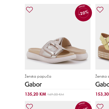
POPUST
-20%
Ženska papuča
Ženska 
135,20 KM
153,3
169,00 KM
POPUST