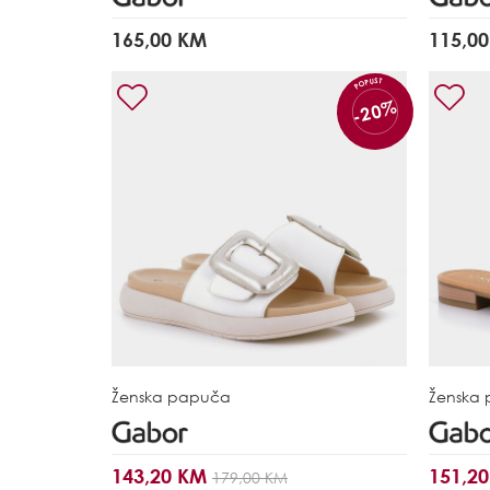
165,00 KM
115,0
POPUST
-20%
Ženska papuča
Ženska
143,20 KM
151,2
179,00 KM