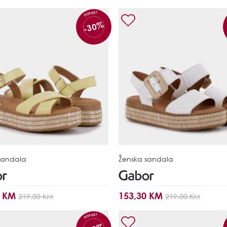
POPUST
-30%
sandala
Ženska sandala
0 KM
153,30 KM
219,00 KM
219,00 KM
POPUST