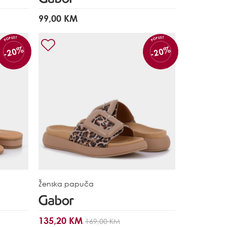
99,00 KM
POPUST
POPUST
-20%
-20%
Ženska papuča
135,20 KM
169,00 KM