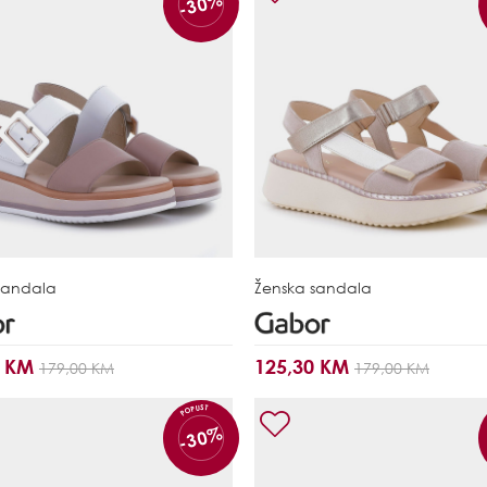
-30%
sandala
Ženska sandala
0 KM
125,30 KM
179,00 KM
179,00 KM
POPUST
-30%