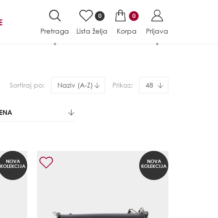
0
0
E
Pretraga
Lista želja
Korpa
Prijava
Sortiraj po:
Naziv (A-Z)
Prikaz:
48
JENA
NOVA
NOVA
KOLEKCIJA
KOLEKCIJA