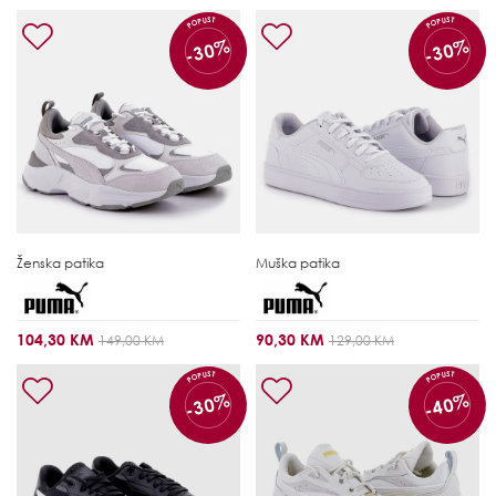
POPUST
POPUST
-30%
-30%
Ženska patika
Muška patika
104,30 KM
90,30 KM
149,00 KM
129,00 KM
POPUST
POPUST
-30%
-40%