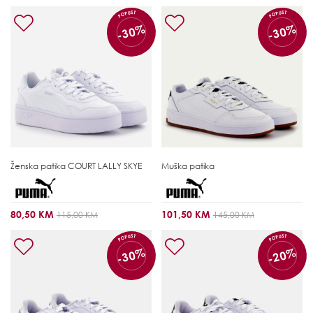
POPUST
POPUST
-30%
-30%
Ženska patika
COURT LALLY SKYE
Muška patika
80,50 KM
101,50 KM
115,00 KM
145,00 KM
POPUST
POPUST
-30%
-20%