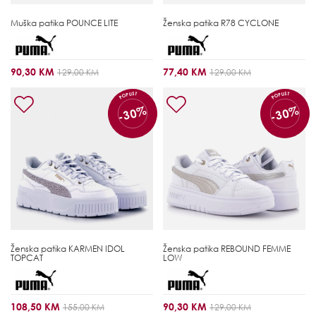
Muška patika
POUNCE LITE
Ženska patika
R78 CYCLONE
90,30 KM
77,40 KM
129,00 KM
129,00 KM
POPUST
POPUST
-30%
-30%
Ženska patika
KARMEN IDOL
Ženska patika
REBOUND FEMME
TOPCAT
LOW
108,50 KM
90,30 KM
155,00 KM
129,00 KM