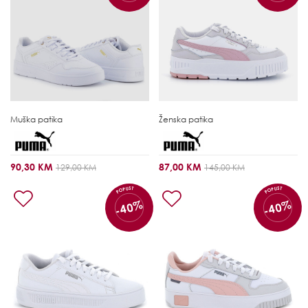
Muška patika
Ženska patika
90,30 KM
87,00 KM
129,00 KM
145,00 KM
POPUST
POPUST
-40%
-40%