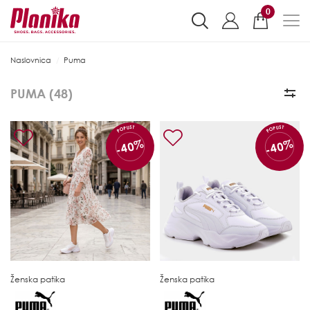
0
Naslovnica
Puma
PUMA (
48
)
POPUST
POPUST
-40%
-40%
Ženska patika
Ženska patika