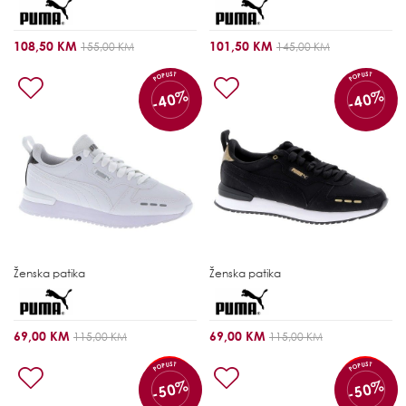
108,50 KM
101,50 KM
155,00 KM
145,00 KM
POPUST
POPUST
-40%
-40%
Ženska patika
Ženska patika
69,00 KM
69,00 KM
115,00 KM
115,00 KM
POPUST
POPUST
-50%
-50%
FINAL SALE
FINAL SALE