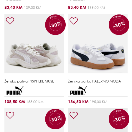
83,40 KM
83,40 KM
139,00 KM
139,00 KM
POPUST
POPUST
-30%
-30%
Ženska patika
INSPHERE MUSE
Ženska patika
PALERMO MODA
108,50 KM
136,50 KM
155,00 KM
195,00 KM
POPUST
POPUST
-30%
-30%