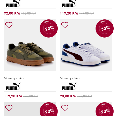
92,00 KM
119,20 KM
115,00 KM
149,00 KM
POPUST
POPUST
-20%
-30%
Muška patika
Muška patika
119,20 KM
90,30 KM
149,00 KM
129,00 KM
POPUST
POPUST
-20%
-20%