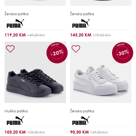
Ženska patika
Ženska patika
119,20 KM
143,20 KM
149,00 KM
179,00 KM
POPUST
POPUST
-20%
-30%
Muška patika
Ženska patika
103,20 KM
90,30 KM
129,00 KM
129,00 KM