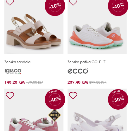
-20%
-40%
Ženska sandala
Ženska patika
GOLF LT1
143,20 KM
239,40 KM
179,00 KM
399,00 KM
POPUST
POPUST
-40%
-30%