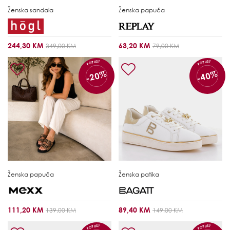
Ženska sandala
Ženska papuča
244,30 KM
63,20 KM
349,00 KM
79,00 KM
POPUST
POPUST
-20%
-40%
Ženska papuča
Ženska patika
111,20 KM
89,40 KM
139,00 KM
149,00 KM
POPUST
POPUST