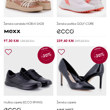
Ženska sandala
NOEMI SADE
Ženska patika
GOLF CORE
97,30 KM
239,40 KM
139,00 KM
399,00 KM
POPUST
POPUST
-20%
-20%
Muška cipela
ECCO IRVING
Ženska cipela