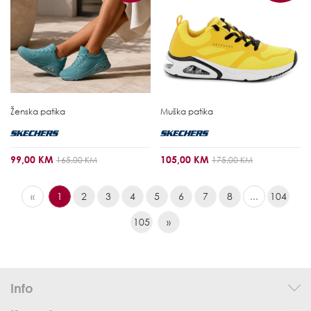
Ženska patika
Muška patika
99,00 KM
105,00 KM
165,00 KM
175,00 KM
«
1
2
3
4
5
6
7
8
...
104
105
»
Info