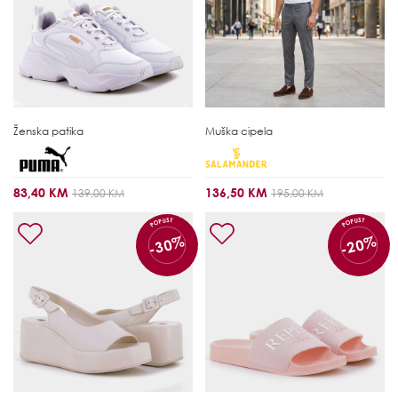
Ženska patika
Muška cipela
83,40 KM
136,50 KM
139,00 KM
195,00 KM
POPUST
POPUST
-30%
-20%