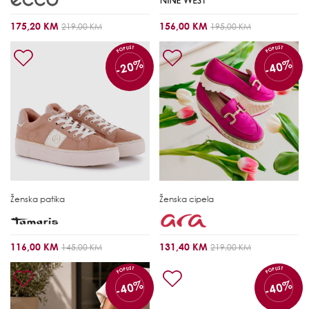
175,20 KM
156,00 KM
219,00 KM
195,00 KM
POPUST
POPUST
-20%
-40%
Ženska patika
Ženska cipela
116,00 KM
131,40 KM
145,00 KM
219,00 KM
POPUST
POPUST
-40%
-40%