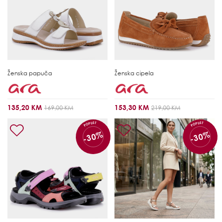
Ženska papuča
Ženska cipela
135,20 KM
153,30 KM
169,00 KM
219,00 KM
POPUST
POPUST
-30%
-30%