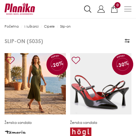
0
Početna
Muškarci
Cipele
Slip-on
SLIP-ON (
5035
)
POPUST
POPUST
-20%
-30%
Ženska sandala
Ženska sandala