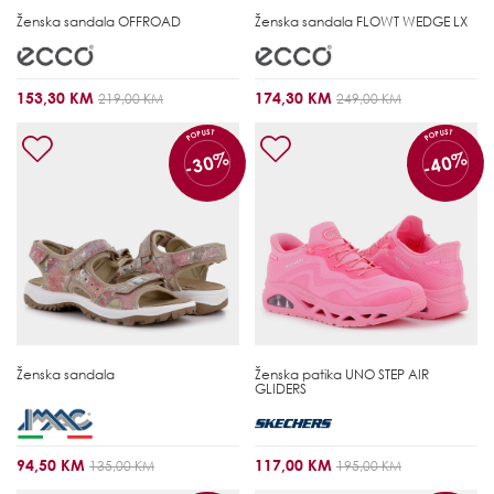
Ženska sandala
OFFROAD
Ženska sandala
FLOWT WEDGE LX
153,30 KM
174,30 KM
219,00 KM
249,00 KM
POPUST
POPUST
-30%
-40%
Ženska sandala
Ženska patika
UNO STEP AIR
GLIDERS
94,50 KM
117,00 KM
135,00 KM
195,00 KM