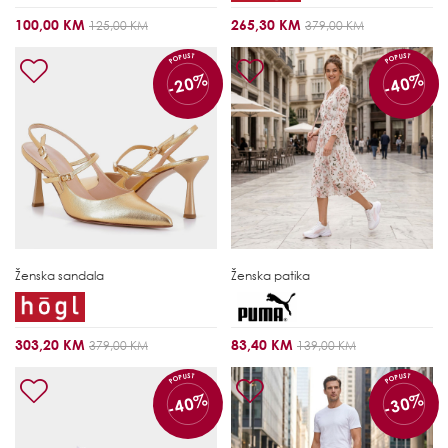
100,00 KM
265,30 KM
125,00 KM
379,00 KM
POPUST
POPUST
-20%
-40%
Ženska sandala
Ženska patika
303,20 KM
83,40 KM
379,00 KM
139,00 KM
POPUST
POPUST
-40%
-30%