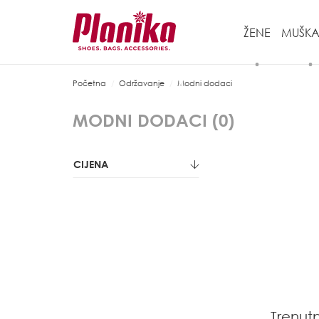
ŽENE
MUŠKA
Početna
Održavanje
Modni dodaci
MODNI DODACI (
0
)
CIJENA
Trenut