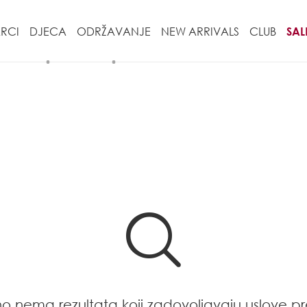
RCI
DJECA
ODRŽAVANJE
NEW ARRIVALS
CLUB
SAL
no nema rezultata koji zadovoljavaju uslove pr