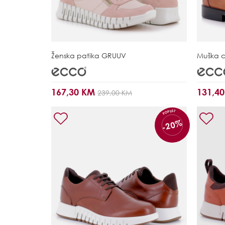
Ženska patika
GRUUV
Muška c
167,30 KM
131,4
239,00 KM
POPUST
-20%