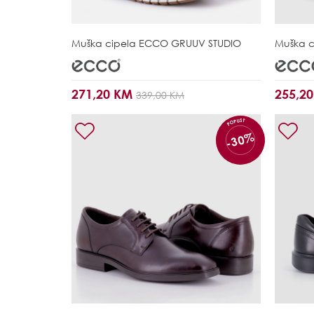
Muška cipela
ECCO GRUUV STUDIO
Muška c
271,20 KM
255,2
339,00 KM
POPUST
-30%