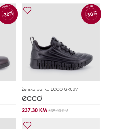
POPUST
POPUST
-30%
-30%
Ženska patika
ECCO GRUUV
237,30 KM
339,00 KM