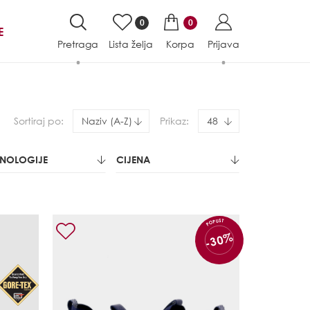
0
0
E
Pretraga
Lista želja
Korpa
Prijava
Sortiraj po:
Naziv (A-Z)
Prikaz:
48
HNOLOGIJE
CIJENA
POPUST
-30%