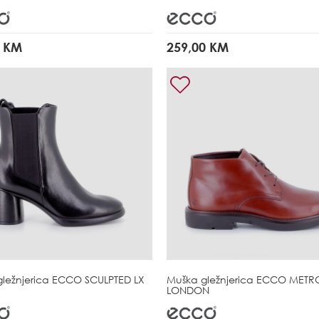
0 KM
259,00 KM
gležnjerica
ECCO SCULPTED LX
Muška gležnjerica
ECCO METR
LONDON