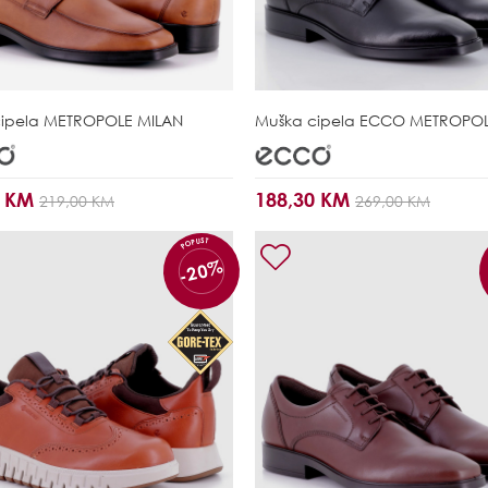
ipela
METROPOLE MILAN
Muška cipela
ECCO METROPOL
0 KM
188,30 KM
219,00 KM
269,00 KM
POPUST
-20%