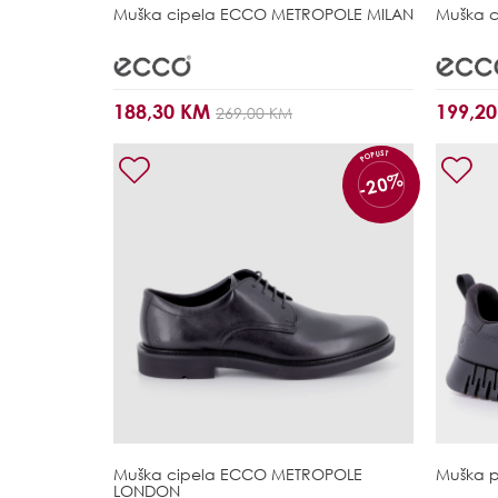
Muška cipela
ECCO METROPOLE MILAN
Muška c
188,30 KM
199,2
269,00 KM
POPUST
-20%
Muška cipela
ECCO METROPOLE
Muška 
LONDON