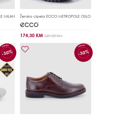
E MILAN
Ženska cipela
ECCO METROPOLE OSLO
174,30 KM
249,00 KM
POPUST
POPUST
-30%
-30%