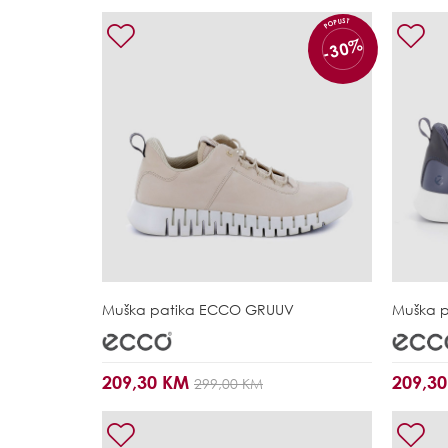
POPUST
-30%
Muška patika
ECCO GRUUV
Muška 
209,30 KM
209,3
299,00 KM