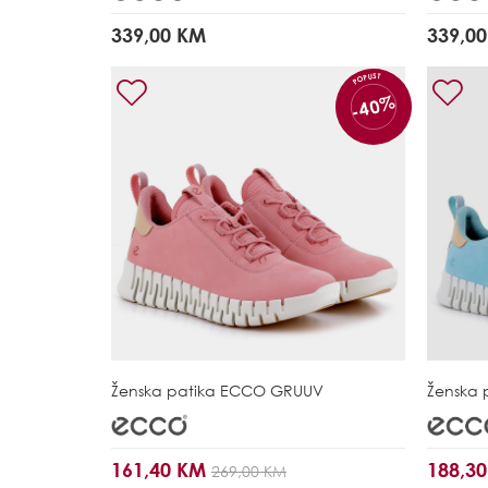
339,00 KM
339,0
POPUST
-40%
Ženska patika
ECCO GRUUV
Ženska 
161,40 KM
188,3
269,00 KM