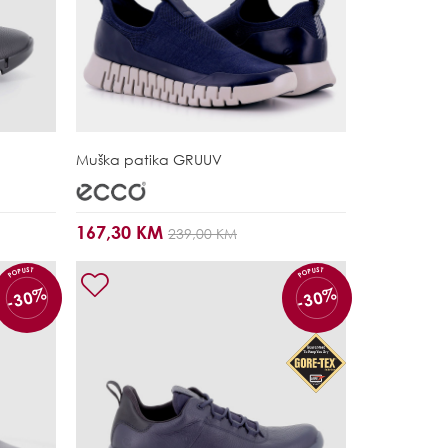
Muška patika
GRUUV
167,30 KM
239,00 KM
POPUST
POPUST
-30%
-30%