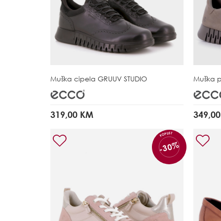
Muška cipela
GRUUV STUDIO
Muška 
319,00 KM
349,0
POPUST
-30%