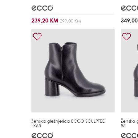
239,20 KM
349,0
299,00 KM
Ženska gležnjerica
ECCO SCULPTED
Ženska 
LX55
55