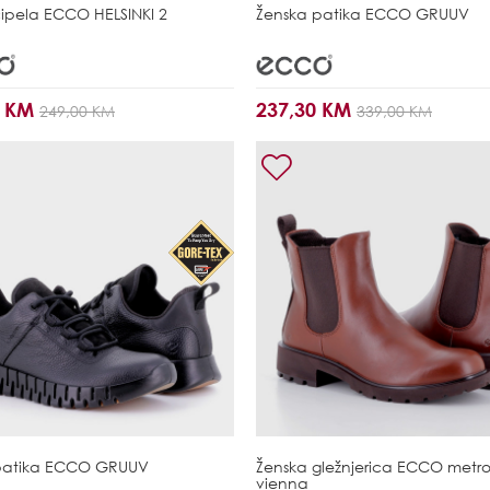
ipela
ECCO HELSINKI 2
Ženska patika
ECCO GRUUV
0 KM
237,30 KM
249,00 KM
339,00 KM
patika
ECCO GRUUV
Ženska gležnjerica
ECCO metro
vienna