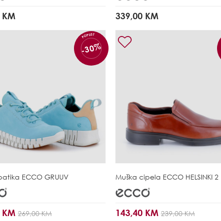
0 KM
339,00 KM
POPUST
-30%
patika
ECCO GRUUV
Muška cipela
ECCO HELSINKI 2
0 KM
143,40 KM
269,00 KM
239,00 KM