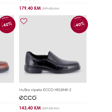
179,40 KM
299,00 KM
POPUST
POPUST
-40%
-40%
Muška cipela
ECCO HELSINKI 2
143,40 KM
239,00 KM