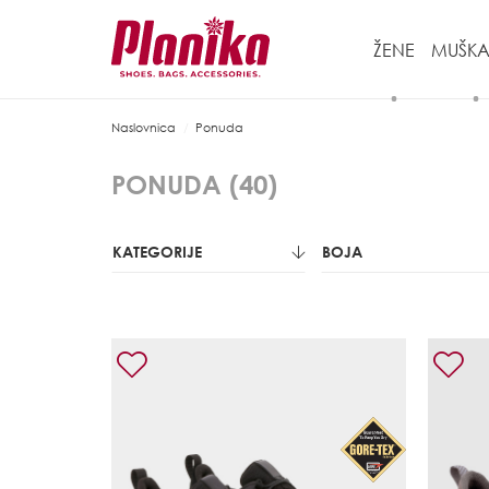
ŽENE
MUŠKA
Naslovnica
Ponuda
PONUDA (
40
)
KATEGORIJE
BOJA