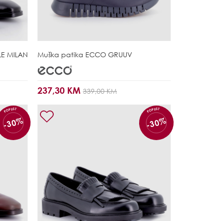
E MILAN
Muška patika
ECCO GRUUV
237,30 KM
339,00 KM
POPUST
POPUST
-30%
-30%