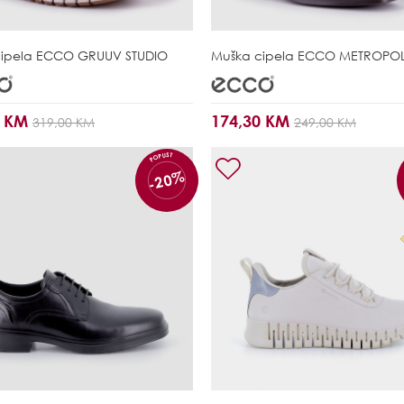
ipela
ECCO GRUUV STUDIO
Muška cipela
ECCO METROPOL
0 KM
174,30 KM
319,00 KM
249,00 KM
POPUST
-20%