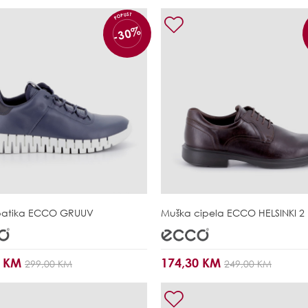
POPUST
-30%
patika
ECCO GRUUV
Muška cipela
ECCO HELSINKI 2
0 KM
174,30 KM
299,00 KM
249,00 KM