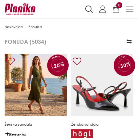
0
Naslovnica
Ponuda
PONUDA (
5034
)
POPUST
POPUST
-20%
-30%
Ženska sandala
Ženska sandala