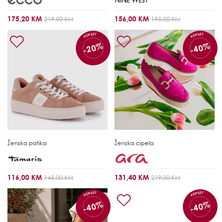
175,20 KM
156,00 KM
219,00 KM
195,00 KM
POPUST
POPUST
-20%
-40%
Ženska patika
Ženska cipela
116,00 KM
131,40 KM
145,00 KM
219,00 KM
POPUST
POPUST
-40%
-40%