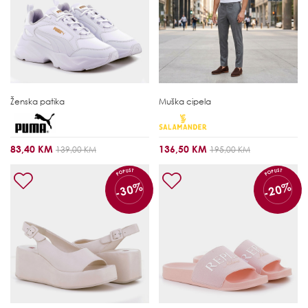
Ženska patika
Muška cipela
83,40 KM
136,50 KM
139,00 KM
195,00 KM
POPUST
POPUST
-30%
-20%