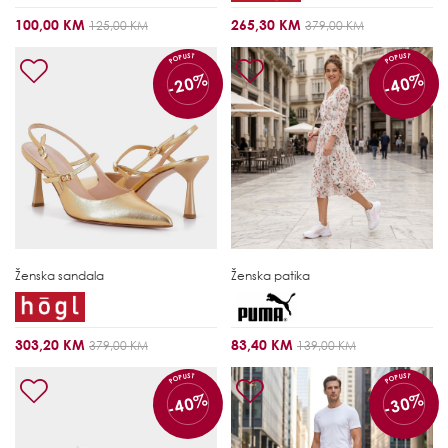
100,00 KM
265,30 KM
125,00 KM
379,00 KM
POPUST
POPUST
-20%
-40%
Ženska sandala
Ženska patika
303,20 KM
83,40 KM
379,00 KM
139,00 KM
POPUST
POPUST
-40%
-30%