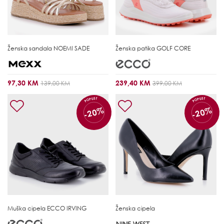
Ženska sandala
NOEMI SADE
Ženska patika
GOLF CORE
97,30 KM
239,40 KM
139,00 KM
399,00 KM
POPUST
POPUST
-20%
-20%
Muška cipela
ECCO IRVING
Ženska cipela