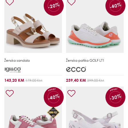
-20%
-40%
Ženska sandala
Ženska patika
GOLF LT1
143,20 KM
239,40 KM
179,00 KM
399,00 KM
POPUST
POPUST
-40%
-30%