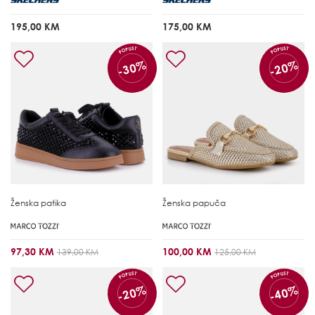
195,00 KM
175,00 KM
POPUST
POPUST
-30%
-20%
Ženska patika
Ženska papuča
97,30 KM
100,00 KM
139,00 KM
125,00 KM
POPUST
POPUST
-20%
-40%