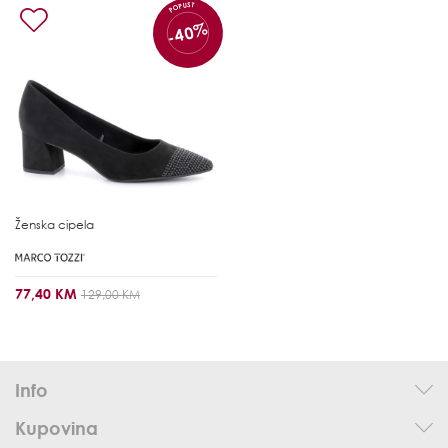
POPUST
-40%
Ženska cipela
77,40 KM
129,00 KM
Info
Kupovina