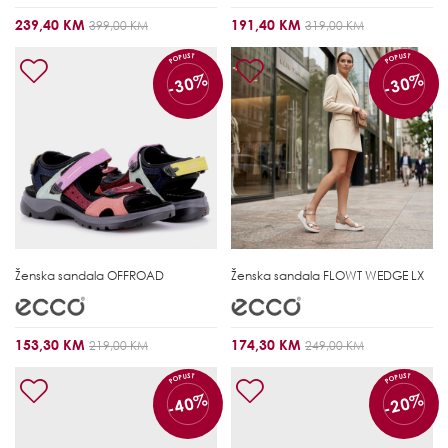
239,40 KM
191,40 KM
399,00 KM
319,00 KM
POPUST
POPUST
-30%
-30%
Ženska sandala
OFFROAD
Ženska sandala
FLOWT WEDGE LX
153,30 KM
174,30 KM
219,00 KM
249,00 KM
POPUST
POPUST
-40%
-20%