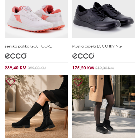
Ženska patika
GOLF CORE
Muška cipela
ECCO IRVING
239,40 KM
175,20 KM
399,00 KM
219,00 KM