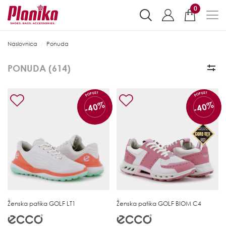
0
Naslovnica
Ponuda
PONUDA (
614
)
POPUST
POPUST
-40%
-40%
Ženska patika
GOLF LT1
Ženska patika
GOLF BIOM C4