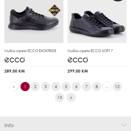
Muška cipela
ECCO EXOSTRIDE
Muška cipela
ECCO SOFT 7
289,00 KM
299,00 KM
«
1
2
3
4
5
6
7
8
...
12
13
»
Info