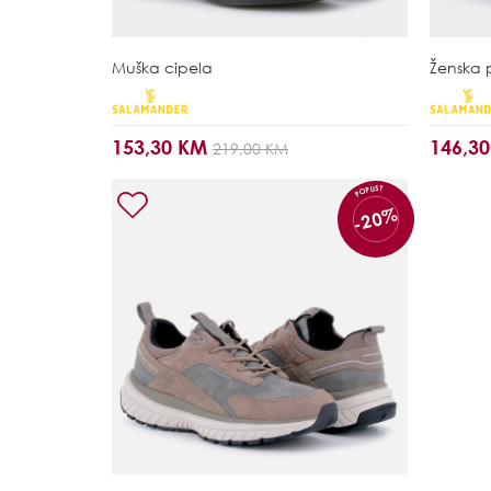
Muška cipela
Ženska 
153,30 KM
146,3
219,00 KM
POPUST
-20%