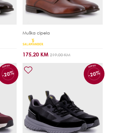
Muška cipela
175,20 KM
219,00 KM
POPUST
POPUST
-20%
-20%