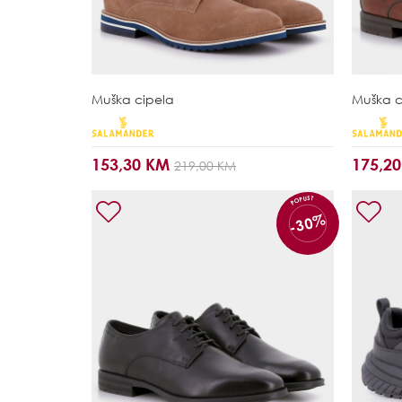
Muška cipela
Muška c
153,30 KM
175,2
219,00 KM
POPUST
-30%