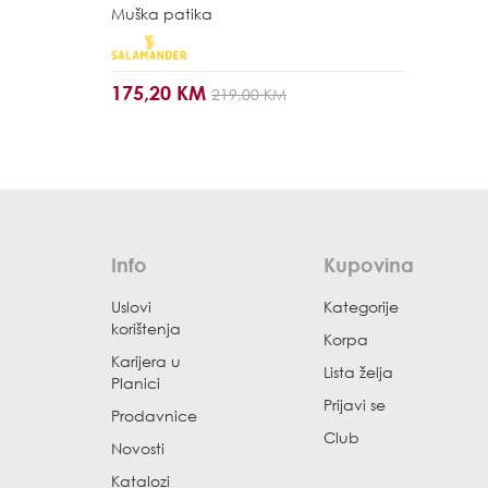
Muška patika
175,20 KM
219,00 KM
Info
Kupovina
Uslovi
Kategorije
korištenja
Korpa
Karijera u
Lista želja
Planici
Prijavi se
Prodavnice
Club
Novosti
Katalozi