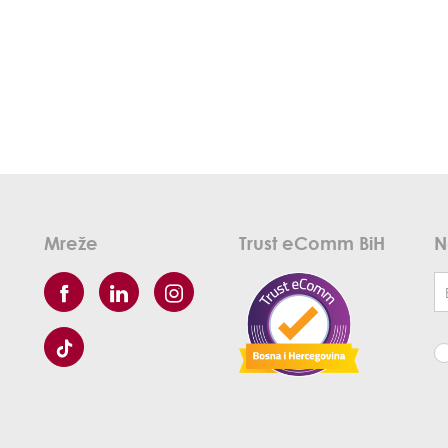
Mreže
Trust eComm BiH
N