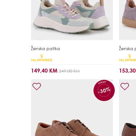
Ženska patika
Ženska 
149,40 KM
153,3
249,00 KM
POPUST
-30%