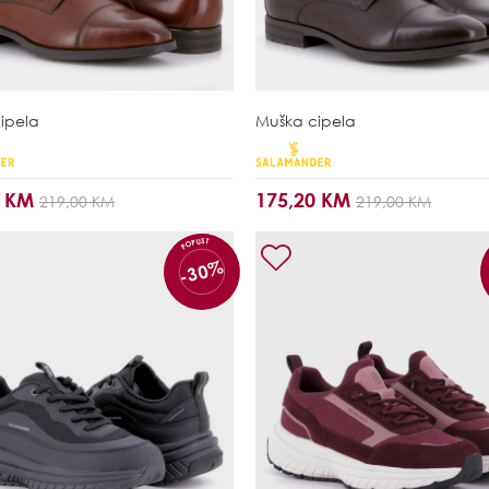
ipela
Muška cipela
0 KM
175,20 KM
219,00 KM
219,00 KM
POPUST
-30%