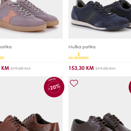
patika
Muška patika
0 KM
153,30 KM
219,00 KM
219,00 KM
POPUST
-20%