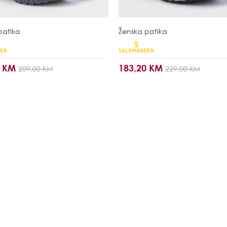
patika
Ženska patika
0 KM
183,20 KM
209,00 KM
229,00 KM