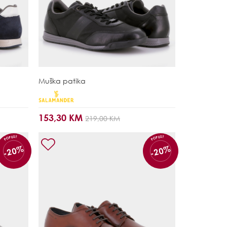
Muška patika
153,30 KM
219,00 KM
POPUST
POPUST
-20%
-20%