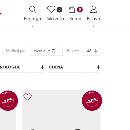
0
0
E
Pretraga
Lista želja
Korpa
Prijava
Sortiraj po:
Naziv (A-Z)
Prikaz:
48
HNOLOGIJE
CIJENA
POPUST
POPUST
-30%
-30%