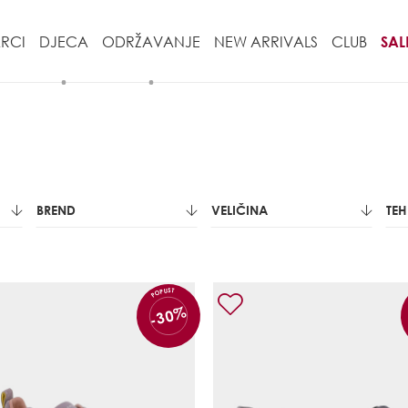
RCI
DJECA
ODRŽAVANJE
NEW ARRIVALS
CLUB
SAL
BREND
VELIČINA
TE
POPUST
-30%