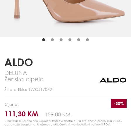
ALDO
DELUNA
Ženska cipela
Šifra artikla: 17ZCJ17082
-30%
Cijena:
111,30 KM
159,00 KM
U navedenu cijenu nisu uključeni troškovi dostave. Za sve iznose preko 100,00 KM
dostava je besplatna.
U cijenu su uključeni svi manipulativni troškovi i PDV.