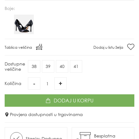
Boje:
Tablica veličina
Dodaj u listu želja
Dostupne
38
39
40
41
veličine
-
+
Količina
DODAJ
U KORPU
Provjera dostupnosti u trgovinama
Besplatna
Stanje: Dostupno