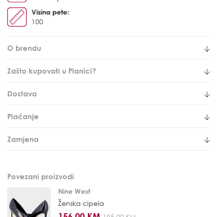
Visina pete:
100
O brendu
Zašto kupovati u Planici?
Dostava
Plaćanje
Zamjena
Povezani proizvodi
Nine West
Ženska cipela
156,00 KM
195,00 KM