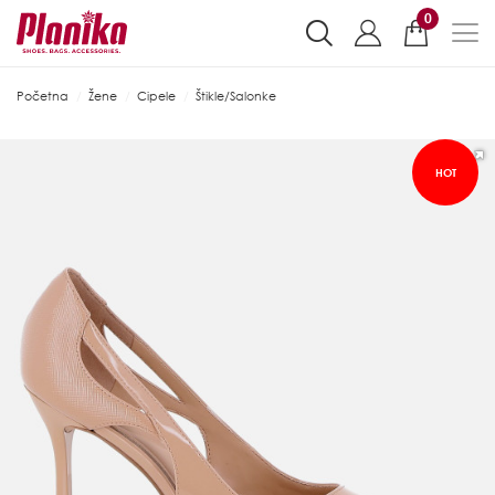
0
Početna
Žene
Cipele
Štikle/Salonke
HOT