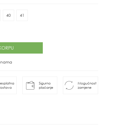
40
41
KORPU
ovinama
esplatna
Sigurno
Mogućnost
ostava
plaćanje
zamjene