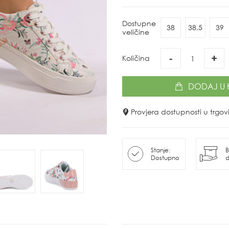
Dostupne
38
38.5
39
veličine
-
+
Količina
DODAJ
U 
Provjera dostupnosti u trg
Stanje:
B
Dostupno
d