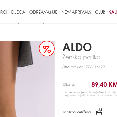
RCI
DJECA
ODRŽAVANJE
NEW ARRIVALS
CLUB
SAL
ALDO
%
Ženska patika
Šifra artikla: 17ZCJ16172
89,40 K
Cijena:
U navedenu cijenu nisu uključeni troškovi
U cijenu su uključeni svi manipulativni trošk
Tablica veličina