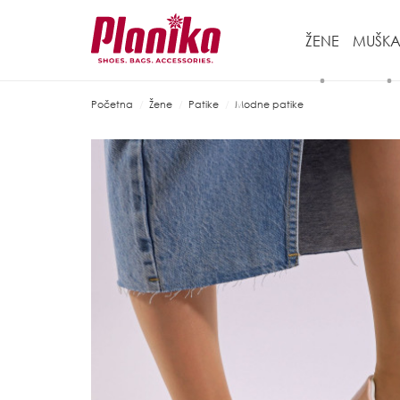
ŽENE
MUŠKA
Početna
Žene
Patike
Modne patike