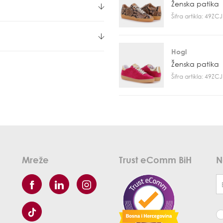
Ženska patika
Šifra artikla: 49Z
Hogl
Ženska patika
Šifra artikla: 49Z
Mreže
Trust eComm BiH
N