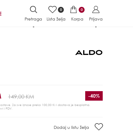
0
0
E
Pretraga
Lista želja
Korpa
Prijava
M
-40%
149,00 KM
 dostave. Za sve iznose preko 100,00 KM dostava je besplatna.
ovi i PDV.
Dodaj u listu želja