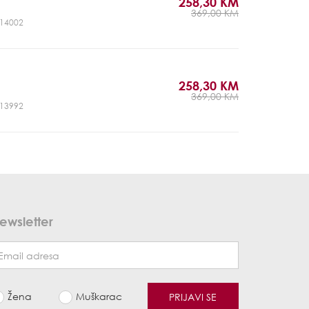
258,30 KM
369,00 KM
CJ14002
258,30 KM
369,00 KM
CJ13992
ewsletter
Žena
Muškarac
PRIJAVI SE