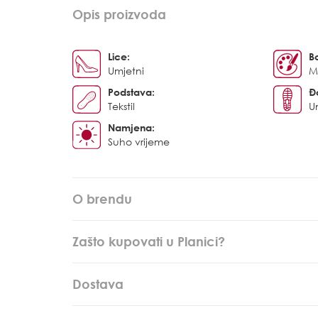
Opis proizvoda
Lice:
B
Umjetni
Mu
Podstava:
Đ
Tekstil
U
Namjena:
Suho vrijeme
O brendu
Zašto kupovati u Planici?
Dostava