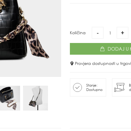
-
+
Količina
DODAJ
U 
Provjera dostupnosti u trg
Stanje:
B
Dostupno
d