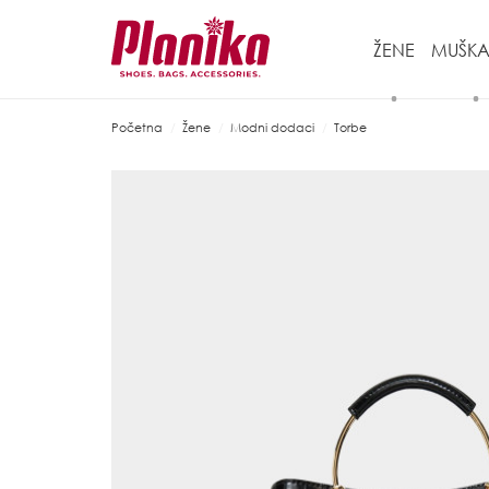
ŽENE
MUŠKA
Početna
Žene
Modni dodaci
Torbe