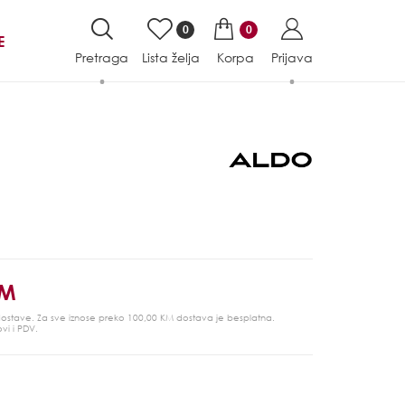
0
0
E
Pretraga
Lista želja
Korpa
Prijava
KM
 dostave. Za sve iznose preko 100,00 KM dostava je besplatna.
ovi i PDV.