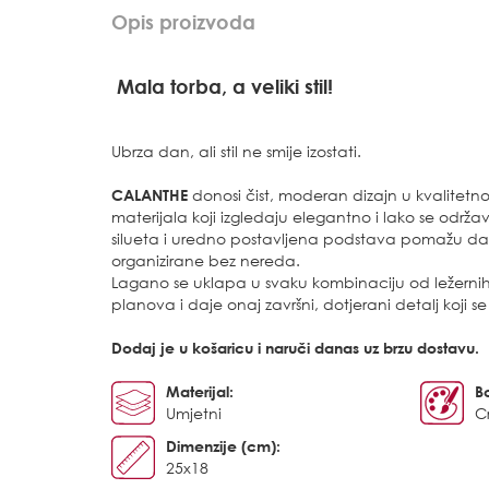
Opis proizvoda
Mala torba, a veliki stil!
Ubrza dan, ali stil ne smije izostati.
CALANTHE
donosi čist, moderan dizajn u kvalitetnoj 
materijala koji izgledaju elegantno i lako se održ
silueta i uredno postavljena podstava pomažu da 
organizirane bez nereda.
Lagano se uklapa u svaku kombinaciju od ležernih
planova i daje onaj završni, dotjerani detalj koji s
Dodaj je u košaricu i naruči danas uz brzu dostavu.
Materijal:
B
Umjetni
C
Dimenzije (cm):
25x18