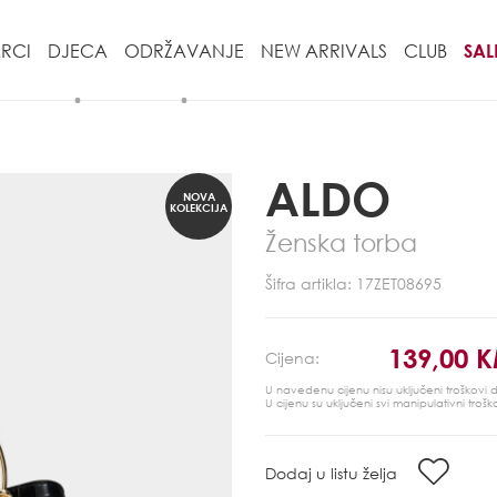
RCI
DJECA
ODRŽAVANJE
NEW ARRIVALS
CLUB
SAL
ALDO
NOVA
KOLEKCIJA
Ženska torba
Šifra artikla: 17ZET08695
139,00 
Cijena:
U navedenu cijenu nisu uključeni troškovi
U cijenu su uključeni svi manipulativni trošk
Dodaj u listu želja