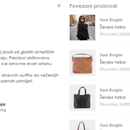
Povezani proizvodi
Sara Burglar
Ženska torba
Šifra artikla: 34ZE
izradi od glatkih sintetičkih
Sara Burglar
avaju. Precizno oblikovana
Ženska torba
sve osnovne stvari ostanu
Šifra artikla: 34ZE
 dnevnih outfita do večernjih
e odmah primijeti.
Sara Burglar
Ženska torba
oja:
Šifra artikla: 34ZE
rna
Sara Burglar