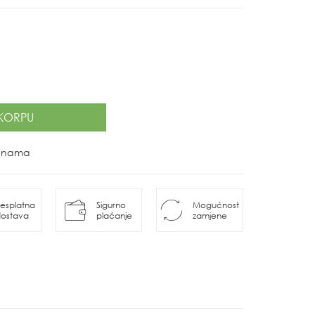
KORPU
ovinama
esplatna
Sigurno
Mogućnost
ostava
plaćanje
zamjene