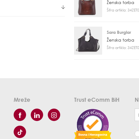
Ženska torba
Šifra artikla: 34ZE
Sara Burglar
Ženska torba
Šifra artikla: 34ZE
Mreže
Trust eComm BiH
N