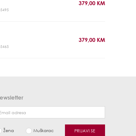
379,00 KM
T05495
379,00 KM
T05465
ewsletter
Žena
Muškarac
PRIJAVI SE