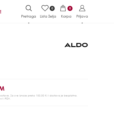
0
0
E
Pretraga
Lista želja
Korpa
Prijava
KM
 dostave. Za sve iznose preko 100,00 KM dostava je besplatna.
ovi i PDV.