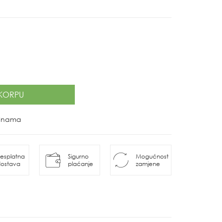
KORPU
ovinama
esplatna
Sigurno
Mogućnost
ostava
plaćanje
zamjene