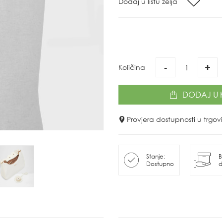
Dodaj u listu želja
-
+
Količina
DODAJ
U 
Provjera dostupnosti u trg
Stanje:
B
Dostupno
d