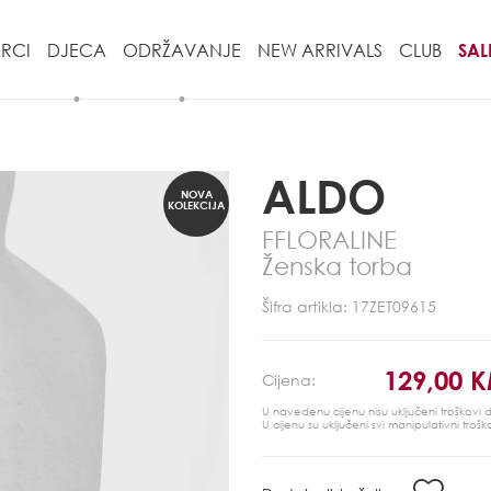
RCI
DJECA
ODRŽAVANJE
NEW ARRIVALS
CLUB
SAL
ALDO
NOVA
KOLEKCIJA
FFLORALINE
Ženska torba
Šifra artikla: 17ZET09615
129,00 
Cijena:
U navedenu cijenu nisu uključeni troškovi
U cijenu su uključeni svi manipulativni trošk