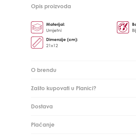
Opis proizvoda
Materijal:
B
Umjetni
Bi
Dimenzije (cm):
21x12
O brendu
Zašto kupovati u Planici?
Dostava
Plaćanje