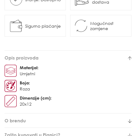
dostava
Mogućnost
Sigurno plaćanje
zamjene
Opis proizvoda
Materijal:
Umjetni
Boja:
Roza
Dimenzije (cm):
20x12
O brendu
Zašto kupovati u Planici?