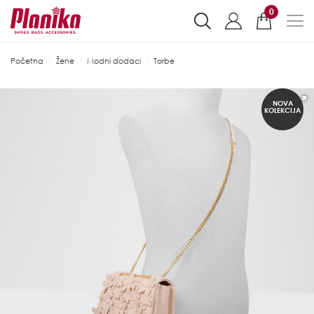
0
Početna
Žene
Modni dodaci
Torbe
NOVA
KOLEKCIJA