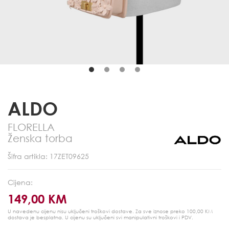
ALDO
FLORELLA
Ženska torba
Šifra artikla: 17ZET09625
Cijena:
149,00 KM
U navedenu cijenu nisu uključeni troškovi dostave. Za sve iznose preko 100,00 KM
dostava je besplatna.
U cijenu su uključeni svi manipulativni troškovi i PDV.