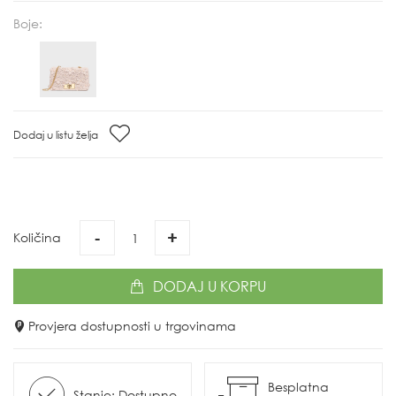
Boje:
Dodaj u listu želja
-
+
Količina
DODAJ
U KORPU
Provjera dostupnosti u trgovinama
Besplatna
Stanje: Dostupno