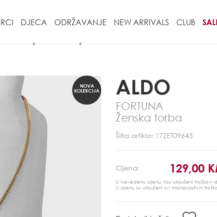
RCI
DJECA
ODRŽAVANJE
NEW ARRIVALS
CLUB
SAL
ALDO
NOVA
KOLEKCIJA
FORTUNA
Ženska torba
Šifra artikla: 17ZET09645
129,00 
Cijena:
U navedenu cijenu nisu uključeni troškovi
U cijenu su uključeni svi manipulativni trošk