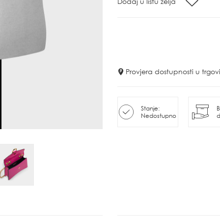
Dodaj u listu želja
Provjera dostupnosti u trg
Stanje:
B
Nedostupno
d