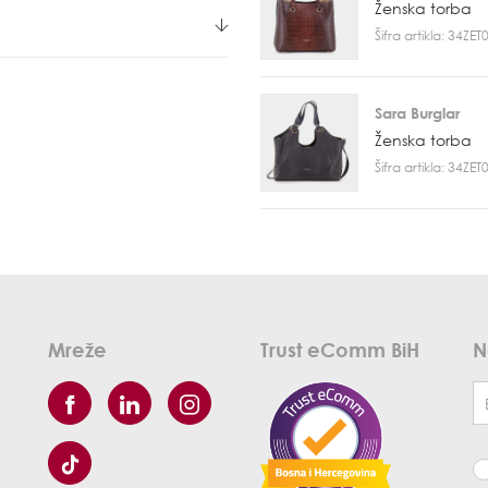
Ženska torba
Šifra artikla: 34ZE
Sara Burglar
Ženska torba
Šifra artikla: 34ZE
Mreže
Trust eComm BiH
N