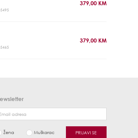
379,00 KM
T05495
379,00 KM
T05465
ewsletter
Žena
Muškarac
PRIJAVI SE