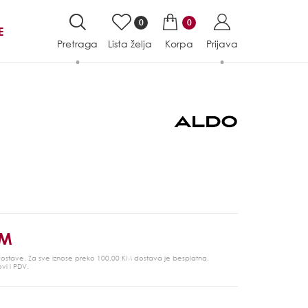
0
0
E
Pretraga
Lista želja
Korpa
Prijava
KM
 dostave. Za sve iznose preko 100,00 KM dostava je besplatna.
ovi i PDV.