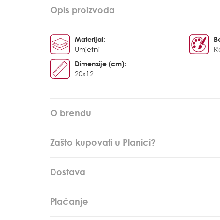
Opis proizvoda
Materijal:
B
Umjetni
R
Dimenzije (cm):
20x12
O brendu
Zašto kupovati u Planici?
Dostava
Plaćanje