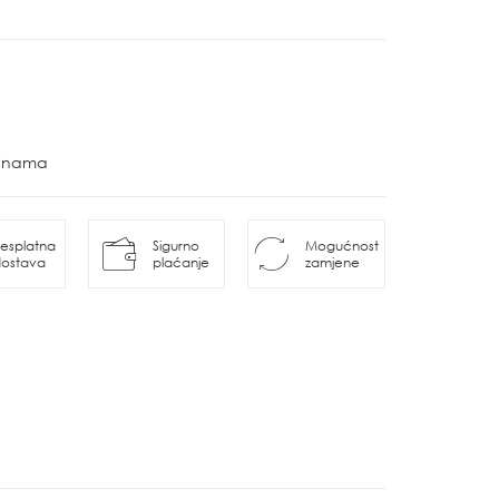
ovinama
esplatna
Sigurno
Mogućnost
ostava
plaćanje
zamjene