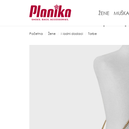
ŽENE
MUŠKA
Početna
Žene
Modni dodaci
Torbe