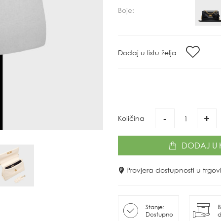
Boje:
Dodaj u listu želja
-
+
Količina
DODAJ
U 
Provjera dostupnosti u trg
Stanje:
B
Dostupno
d