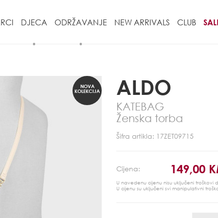
RCI
DJECA
ODRŽAVANJE
NEW ARRIVALS
CLUB
SAL
ALDO
NOVA
KOLEKCIJA
KATEBAG
Ženska torba
Šifra artikla: 17ZET09715
149,00 
Cijena:
U navedenu cijenu nisu uključeni troškovi
U cijenu su uključeni svi manipulativni trošk