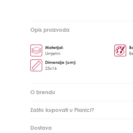
Opis proizvoda
Materijal:
B
Umjetni
B
Dimenzije (cm):
25x16
O brendu
Zašto kupovati u Planici?
Dostava