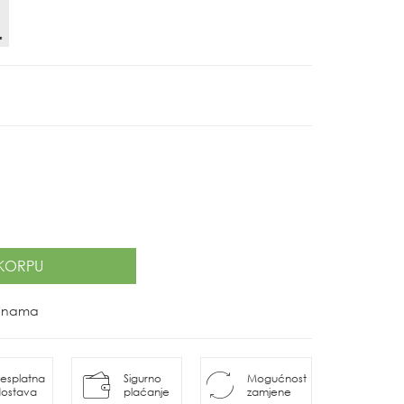
KORPU
ovinama
esplatna
Sigurno
Mogućnost
ostava
plaćanje
zamjene