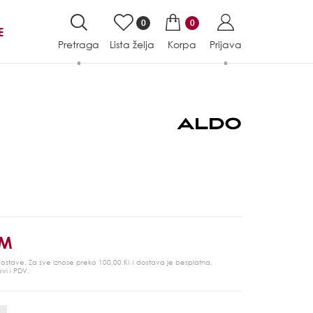
0
0
E
Pretraga
Lista želja
Korpa
Prijava
KM
 dostave. Za sve iznose preko 100,00 KM dostava je besplatna.
ovi i PDV.