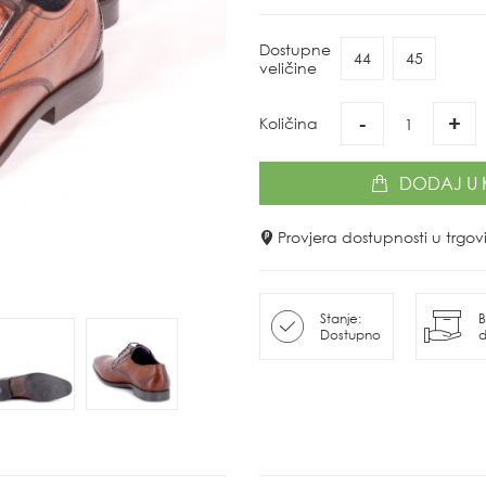
Dostupne
44
45
veličine
-
+
Količina
DODAJ
U 
Provjera dostupnosti u trg
Stanje:
B
Dostupno
d