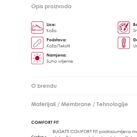
Opis proizvoda
Lice:
B
Koža
S
Podstava:
Đ
Koža/Tekstil
U
Namjena:
Suho vrijeme
O brendu
Materijali / Membrane / Tehnologije
COMFORT FIT
BUGATTI COMFORT FIT podrazumijeva m