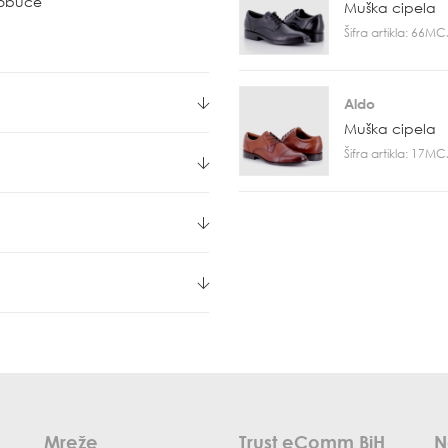
u obuće
Muška cipela
Šifra artikla: 66M
Aldo
Muška cipela
Šifra artikla: 17M
Mreže
Trust eComm BiH
N