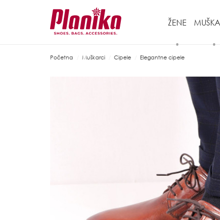
ŽENE
MUŠKA
Početna
Muškarci
Cipele
Elegantne cipele