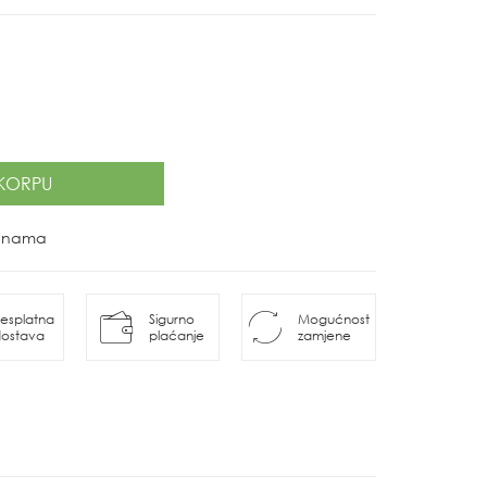
KORPU
ovinama
esplatna
Sigurno
Mogućnost
ostava
plaćanje
zamjene