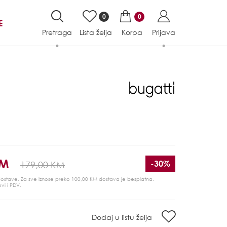
0
0
E
Pretraga
Lista želja
Korpa
Prijava
KM
-30%
179,00 KM
 dostave. Za sve iznose preko 100,00 KM dostava je besplatna.
ovi i PDV.
Dodaj u listu želja