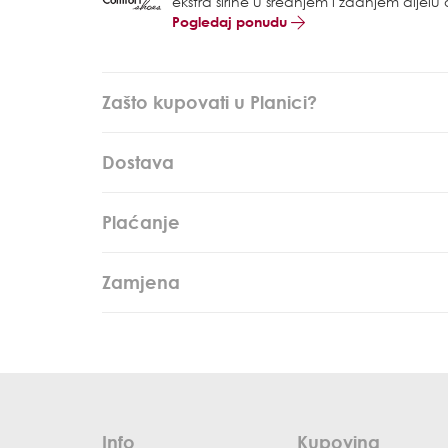
ekstra širine u srednjem i zadnjem dijel
Pogledaj ponudu
Zašto kupovati u Planici?
Dostava
Plaćanje
Zamjena
Info
Kupovina