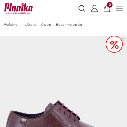
0
Početna
Muškarci
Cipele
Elegantne cipele
%