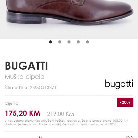
BUGATTI
Muška cipela
Šifra artikla: 23MCJ13371
-20%
Cijena:
175,20 KM
219,00 KM
U navedenu cijenu nisu uključeni troškovi dostave. Za sve iznose preko 100,00 KM
dostava je besplatna.
U cijenu su uključeni svi manipulativni troškovi i PDV.