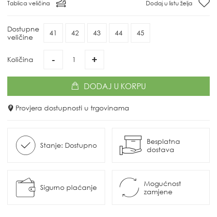
Tablica veličina
Dodaj u listu želja
Dostupne
41
42
43
44
45
veličine
-
+
Količina
DODAJ
U KORPU
Provjera dostupnosti u trgovinama
Besplatna
Stanje: Dostupno
dostava
Mogućnost
Sigurno plaćanje
zamjene