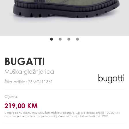
BUGATTI
Muška gležnjerica
Šifra artikla: 23MGL11361
Cijena:
219,00 KM
U navedenu cijenu nisu uključeni troškovi dostave. Za sve iznose preko 100,00 KM
dostava je besplatna.
U cijenu su uključeni svi manipulativni troškovi i PDV.