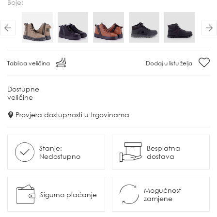
Boje:
Previous
N
Tablica veličina
Dodaj u listu želja
Dostupne
veličine
Provjera dostupnosti u trgovinama
Stanje:
Besplatna
Nedostupno
dostava
Mogućnost
Sigurno plaćanje
zamjene