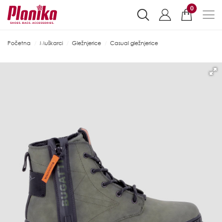
0
Početna
Muškarci
Gležnjerice
Casual gležnjerice