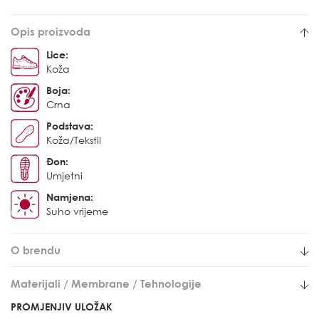
Opis proizvoda
Lice:
Koža
Boja:
Crna
Podstava:
Koža/Tekstil
Đon:
Umjetni
Namjena:
Suho vrijeme
O brendu
Materijali / Membrane / Tehnologije
PROMJENJIV ULOŽAK