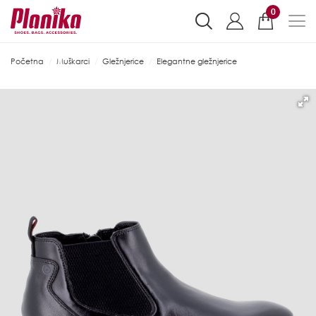
0
Početna
Muškarci
Gležnjerice
Elegantne gležnjerice