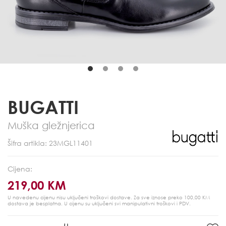
BUGATTI
Muška gležnjerica
Šifra artikla: 23MGL11401
Cijena:
219,00 KM
U navedenu cijenu nisu uključeni troškovi dostave. Za sve iznose preko 100,00 KM
dostava je besplatna.
U cijenu su uključeni svi manipulativni troškovi i PDV.