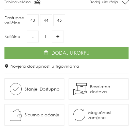
Tablica veličina
Dodaj u listu želja
Dostupne
43
44
45
veličine
-
+
Količina
DODAJ
U KORPU
Provjera dostupnosti u trgovinama
Besplatna
Stanje: Dostupno
dostava
Mogućnost
Sigurno plaćanje
zamjene