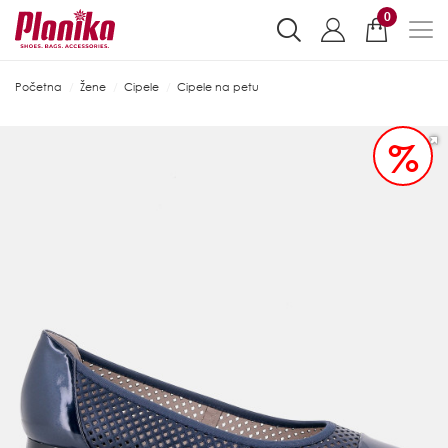
0
Početna
Žene
Cipele
Cipele na petu
%