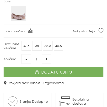
Boje:
Tablica veličina
Dodaj u listu želja
Dostupne
37.5
38
38.5
40.5
veličine
-
+
Količina
DODAJ
U KORPU
Provjera dostupnosti u trgovinama
Besplatna
Stanje: Dostupno
dostava