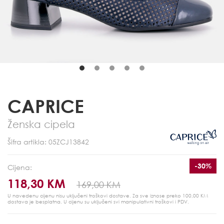
CAPRICE
Ženska cipela
Šifra artikla: 05ZCJ13842
-30%
Cijena:
118,30 KM
169,00 KM
U navedenu cijenu nisu uključeni troškovi dostave. Za sve iznose preko 100,00 KM
dostava je besplatna.
U cijenu su uključeni svi manipulativni troškovi i PDV.