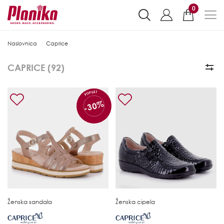
0
Naslovnica
Caprice
CAPRICE (
92
)
POPUST
-30%
Ženska sandala
Ženska cipela