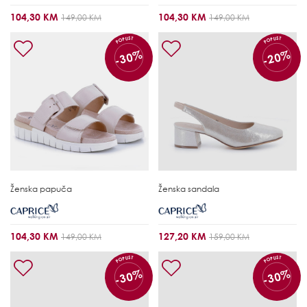
104,30 KM
104,30 KM
149,00 KM
149,00 KM
POPUST
POPUST
-30%
-20%
Ženska papuča
Ženska sandala
104,30 KM
127,20 KM
149,00 KM
159,00 KM
POPUST
POPUST
-30%
-30%