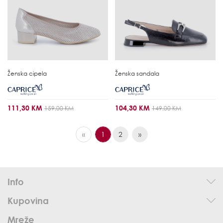
Ženska cipela
Ženska sandala
111,30 KM
104,30 KM
159,00 KM
149,00 KM
«
1
2
»
Info
Kupovina
Mreže