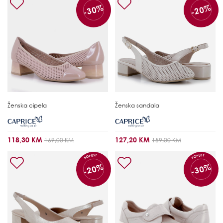
-30%
-20%
Ženska cipela
Ženska sandala
118,30 KM
127,20 KM
169,00 KM
159,00 KM
POPUST
POPUST
-20%
-30%