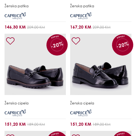
Ženska patika
Ženska patika
146,30 KM
167,20 KM
209,00 KM
209,00 KM
POPUST
POPUST
-20%
-20%
Ženska cipela
Ženska cipela
151,20 KM
151,20 KM
189,00 KM
189,00 KM
POPUST
POPUST