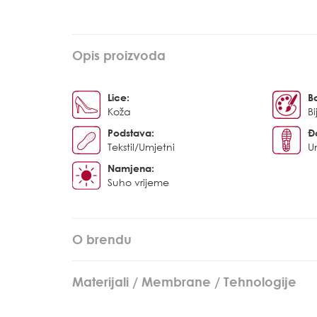
Opis proizvoda
Lice:
B
Koža
Bi
Podstava:
Đ
Tekstil/Umjetni
U
Namjena:
Suho vrijeme
O brendu
Materijali / Membrane / Tehnologije