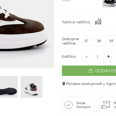
Tablica veličina
Dostupne
37
38
39
veličine
-
+
Količina
DODAJ
U 
Provjera dostupnosti u trg
Stanje:
B
Dostupno
d