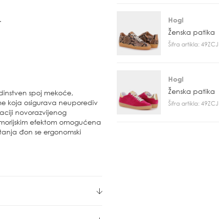
.
Hogl
Ženska patika
Šifra artikla: 49Z
Hogl
Ženska patika
dinstven spoj mekoće,
klime koja osigurava neuporediv
Šifra artikla: 49Z
naciji novorazvijenog
memorijskim efektom omogućena
retanja đon se ergonomski