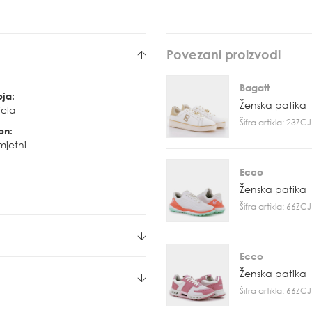
Povezani proizvodi
Bagatt
oja:
Ženska patika
jela
Šifra artikla: 23Z
on:
mjetni
Ecco
Ženska patika
Šifra artikla: 66Z
Ecco
Ženska patika
Šifra artikla: 66Z