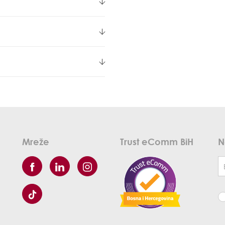
Mreže
Trust eComm BiH
N