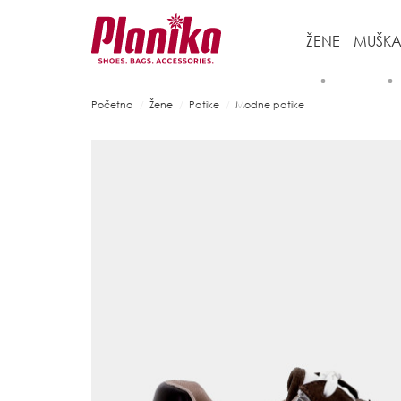
ŽENE
MUŠKA
Početna
Žene
Patike
Modne patike