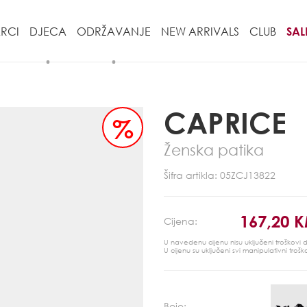
RCI
DJECA
ODRŽAVANJE
NEW ARRIVALS
CLUB
SAL
CAPRICE
%
Ženska patika
Šifra artikla: 05ZCJ13822
167,20 
Cijena:
U navedenu cijenu nisu uključeni troškovi
U cijenu su uključeni svi manipulativni trošk
Boje: