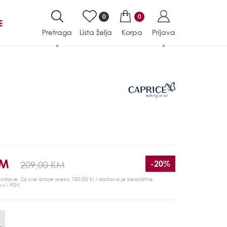
0
0
E
Pretraga
Lista želja
Korpa
Prijava
KM
-20%
209,00 KM
 dostave. Za sve iznose preko 100,00 KM dostava je besplatna.
ovi i PDV.