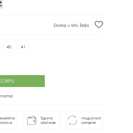
Dodaj u listu želja
40
41
KORPU
ovinama
esplatna
Sigurno
Mogućnost
ostava
plaćanje
zamjene