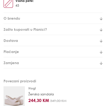
Visina pete:
45
O brendu
Zašto kupovati u Planici?
Dostava
Plaćanje
Zamjena
Povezani proizvodi
Hogl
Ženska sandala
244,30 KM
349,00 KM