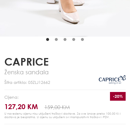
CAPRICE
Ženska sandala
Šifra artikla: 05ZLJ12662
-20%
Cijena:
127,20 KM
159,00 KM
U navedenu cijenu nisu uključeni troškovi dostave. Za sve iznose preko 100,00 KM
dostava je besplatna.
U cijenu su uključeni svi manipulativni troškovi i PDV.