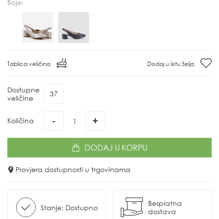
Boje:
Tablica veličina
Dodaj u listu želja
Dostupne
37
veličine
-
+
Količina
DODAJ
U KORPU
Provjera dostupnosti u trgovinama
Besplatna
Stanje: Dostupno
dostava