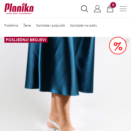
0
Početna
Žene
Sandale i papuče
Sandale na petu
POSLJEDNJI BROJEVI
%