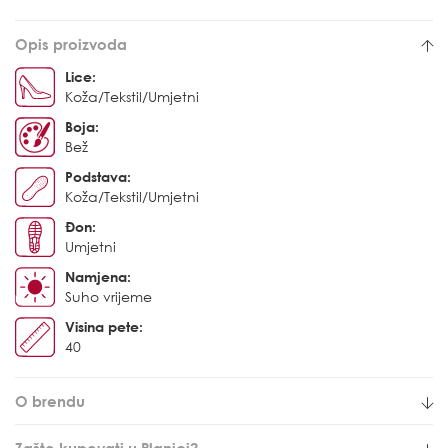
Opis proizvoda
Lice:
Koža/Tekstil/Umjetni
Boja:
Bež
Podstava:
Koža/Tekstil/Umjetni
Đon:
Umjetni
Namjena:
Suho vrijeme
Visina pete:
40
O brendu
Zašto kupovati u Planici?