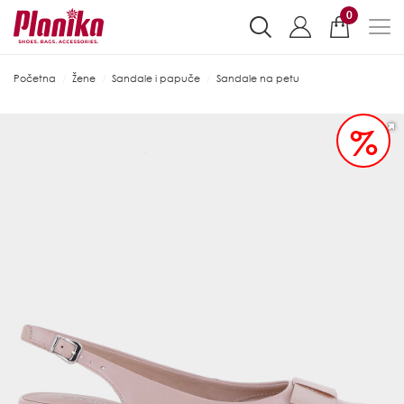
0
Početna
Žene
Sandale i papuče
Sandale na petu
%