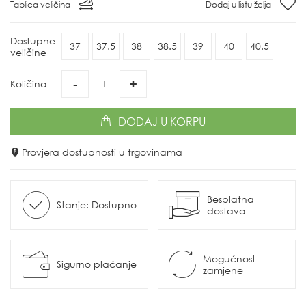
Tablica veličina
Dodaj u listu želja
Dostupne
37
37.5
38
38.5
39
40
40.5
veličine
-
+
Količina
DODAJ
U KORPU
Provjera dostupnosti u trgovinama
Besplatna
Stanje: Dostupno
dostava
Mogućnost
Sigurno plaćanje
zamjene