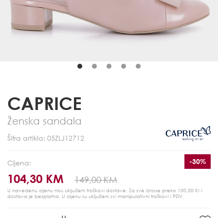
CAPRICE
Ženska sandala
Šifra artikla: 05ZLJ12712
-30%
Cijena:
104,30 KM
149,00 KM
U navedenu cijenu nisu uključeni troškovi dostave. Za sve iznose preko 100,00 KM
dostava je besplatna.
U cijenu su uključeni svi manipulativni troškovi i PDV.