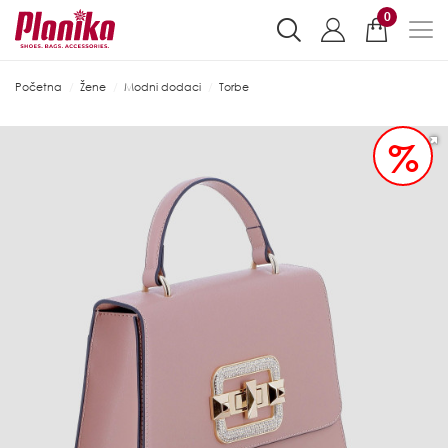
0
Početna
Žene
Modni dodaci
Torbe
%