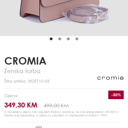
CROMIA
Ženska torba
Šifra artikla: 35ZET10155
-30%
Cijena:
349,30 KM
499,00 KM
U navedenu cijenu nisu uključeni troškovi dostave. Za sve iznose preko 100,00 KM
dostava je besplatna.
U cijenu su uključeni svi manipulativni troškovi i PDV.