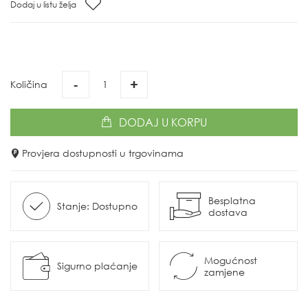
Dodaj u listu želja
-
+
Količina
DODAJ
U KORPU
Provjera dostupnosti u trgovinama
Besplatna
Stanje: Dostupno
dostava
Mogućnost
Sigurno plaćanje
zamjene