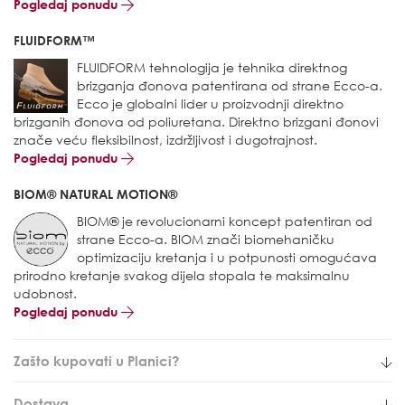
Pogledaj ponudu
FLUIDFORM™
FLUIDFORM tehnologija je tehnika direktnog
brizganja đonova patentirana od strane Ecco-a.
Ecco je globalni lider u proizvodnji direktno
brizganih đonova od poliuretana. Direktno brizgani đonovi
znače veću fleksibilnost, izdržljivost i dugotrajnost.
Pogledaj ponudu
BIOM® NATURAL MOTION®
BIOM® je revolucionarni koncept patentiran od
strane Ecco-a. BIOM znači biomehaničku
optimizaciju kretanja i u potpunosti omogućava
prirodno kretanje svakog dijela stopala te maksimalnu
udobnost.
Pogledaj ponudu
Zašto kupovati u Planici?
Dostava