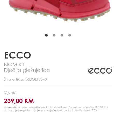
ECCO
BIOM K1
Dječija gležnjerica
Šifra artikla: 56DGL10543
Cijena:
239,00 KM
U navedenu cijenu nisu uključeni troškovi dostave. Za sve iznose preko 100,00 KM
dostava je besplatna.
U cijenu su uključeni svi manipulativni troškovi i PDV.