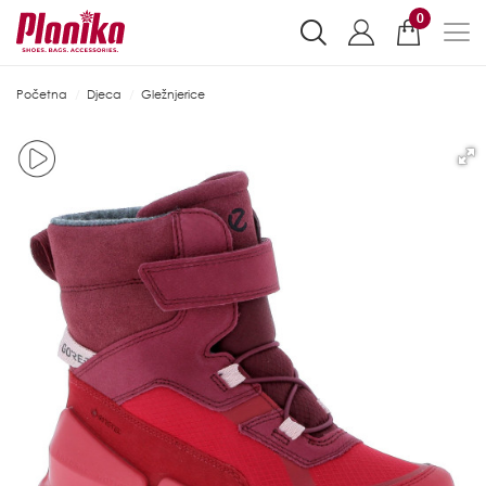
0
Početna
Djeca
Gležnjerice