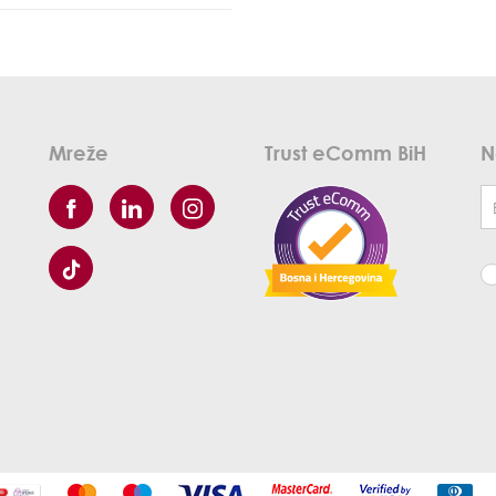
Mreže
Trust eComm BiH
N