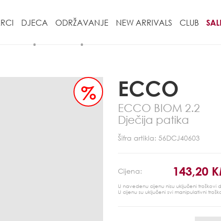
RCI
DJECA
ODRŽAVANJE
NEW ARRIVALS
CLUB
SAL
ECCO
%
ECCO BIOM 2.2
Dječija patika
Šifra artikla: 56DCJ40603
143,20 
Cijena:
U navedenu cijenu nisu uključeni troškovi
U cijenu su uključeni svi manipulativni trošk