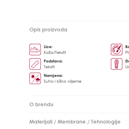
Opis proizvoda
Lice:
B
Koža/Tekstil
P
Podstava:
Đ
Tekstil
U
Namjena:
Suho i kišno vrijeme
O brendu
Materijali / Membrane / Tehnologije