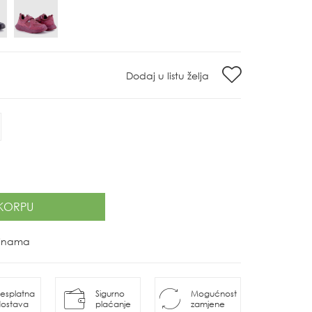
Dodaj u listu želja
KORPU
ovinama
esplatna
Sigurno
Mogućnost
ostava
plaćanje
zamjene