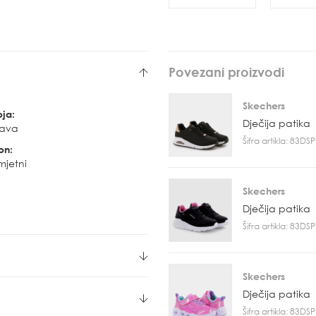
Povezani proizvodi
Skechers
oja:
Dječija patika
lava
Šifra artikla: 83D
on:
mjetni
Skechers
Dječija patika
Šifra artikla: 83D
Skechers
Dječija patika
Šifra artikla: 83D