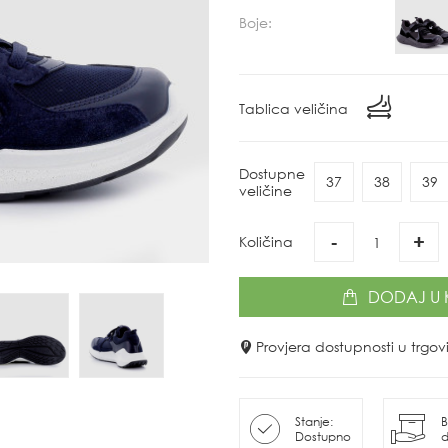
Boje:
Tablica veličina
Dostupne
37
38
39
veličine
-
+
Količina
DODAJ
U 
Provjera dostupnosti u trg
Stanje:
B
Dostupno
d