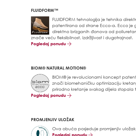
FLUIDFORM™
FLUIDFORM tehnologija je tehnika direk
patentirana od strane Ecco-a. Ecco je gl
direktno brizganih đonova od poliuretan
znače veću fleksibilnost, izdržljivost i dugotrajnost.
Pogledaj ponudu
BIOM® NATURAL MOTION®
BIOM® je revolucionarni koncept patent
znači biomehaničku optimizaciju kreta
prirodno kretanje svakog dijela stopal
Pogledaj ponudu
PROMJENJIV ULOŽAK
Ova obuća posjeduje promjenjiv uložak
Pogledaj ponudu