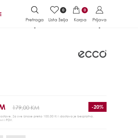
0
0
E
Pretraga
Lista želja
Korpa
Prijava
KM
-20%
179,00 KM
 dostave. Za sve iznose preko 100,00 KM dostava je besplatna.
ovi i PDV.