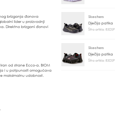
tnog brizganja đonova
Skechers
obalni lider u proizvodnji
Dječija patika
a. Direktno brizgani đonovi
Šifra artikla: 83D
Skechers
Dječija patika
Šifra artikla: 83D
iran od strane Ecco-a. BIOM
nja i u potpunosti omogućava
a te maksimalnu udobnost.
.